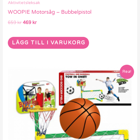
Aktivitetsleksak
WOOPIE Motorsåg – Bubbelpistol
659
kr
469
kr
LÄGG TILL I VARUKORG
Det
Det
Rea!
ursprungliga
nuvarande
priset
priset
var:
är:
919 kr.
649 kr.