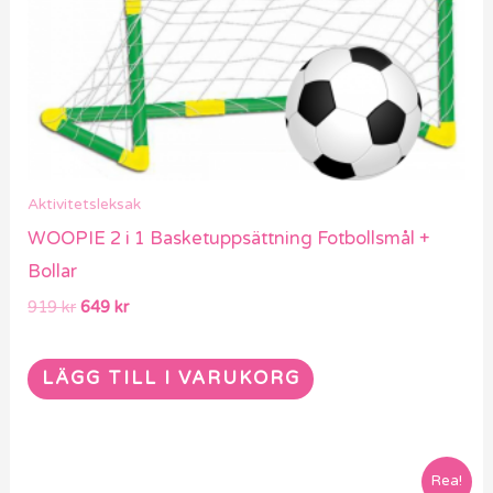
Aktivitetsleksak
WOOPIE 2 i 1 Basketuppsättning Fotbollsmål +
Bollar
919
kr
649
kr
LÄGG TILL I VARUKORG
Det
Det
Rea!