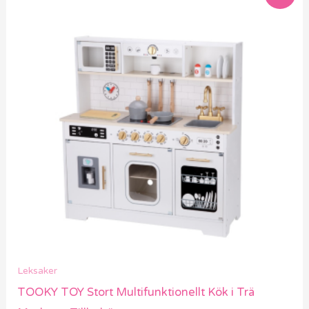
ursprungliga
nuvarande
priset
priset
var:
är:
7259 kr.
5089 kr.
Leksaker
TOOKY TOY Stort Multifunktionellt Kök i Trä