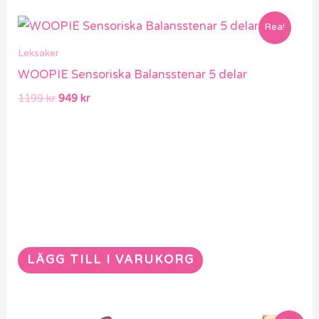
Det
Det
Rea!
ursprungliga
nuvarande
priset
priset
Leksaker
var:
är:
WOOPIE Sensoriska Balansstenar 5 delar
1199 kr.
949 kr.
1199
kr
949
kr
LÄGG TILL I VARUKORG