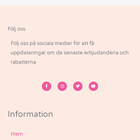
Följ oss
Följ oss på sociala medier för att få
uppdateringar om de senaste erbjudandena och
rabatterna.
F
I
T
Y
a
n
w
o
c
s
i
u
e
t
t
t
b
a
t
u
o
g
e
b
o
r
r
e
k
a
-
m
Information
f
Hem