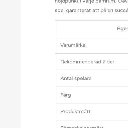
höjdpunkt i varje barnrum. Oav
spel garanterat att bli en succ
Ege
Varumärke
Rekommenderad ålder
Antal spelare
Färg
Produktmått