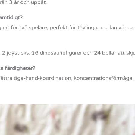
från 3 år och uppåt.
amtidigt?
nat för två spelare, perfekt för tävlingar mellan vänner
, 2 joysticks, 16 dinosauriefigurer och 24 bollar att sk
ka färdigheter?
 förbättra öga-hand-koordination, koncentrationsförmåg