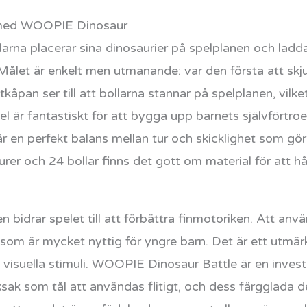
 med WOOPIE Dinosaur
arna placerar sina dinosaurier på spelplanen och lad
Målet är enkelt men utmanande: var den första att skj
kåpan ser till att bollarna stannar på spelplanen, vilk
l är fantastiskt för att bygga upp barnets självförtr
är en perfekt balans mellan tur och skicklighet som gör
er och 24 bollar finns det gott om material för att hå
 bidrar spelet till att förbättra finmotoriken. Att anvä
 som är mycket nyttig för yngre barn. Det är ett utmär
visuella stimuli. WOOPIE Dinosaur Battle är en invest
sak som tål att användas flitigt, och dess färgglada des