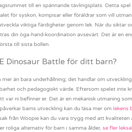
gsrummet till en spännande tävlingsplats. Detta spel ä
 valet för syskon, kompisar eller föräldrar som vill utma
utveckla viktiga färdigheter genom lek. När du siktar oc
ttras din öga-hand-koordination avsevärt. Det är en en
sta till sista bollen.
 Dinosaur Battle för ditt barn?
om mer än bara underhållning; det handlar om utveckli
arhet och pedagogiskt värde. Eftersom spelet inte krä
ett var ni befinner er. Det är en mekanisk utmaning so
k påverkar barns utveckling kan du läsa mer om
lekens 
eksak från Woopie kan du vara trygg med att kvaliteten
ler roliga alternativ för barn i samma ålder,
se fler leksa