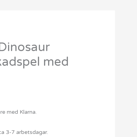
Dinosaur
kadspel med
are med Klarna.
ca 3-7 arbetsdagar.