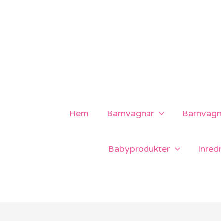
Hoppa
till
innehåll
Hem
Barnvagnar
Barnvagns
Babyprodukter
Inred