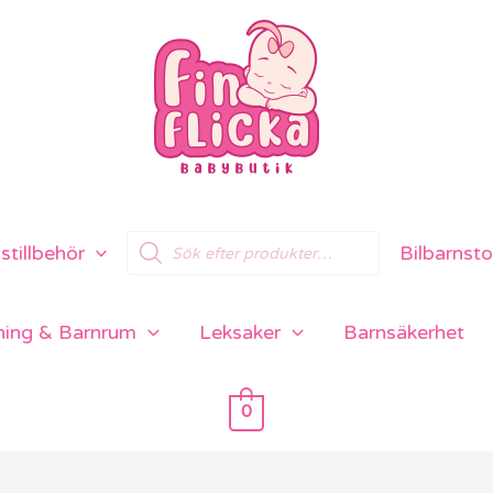
Products
tillbehör
Bilbarnsto
search
ning & Barnrum
Leksaker
Barnsäkerhet
0