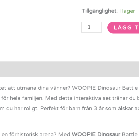
Tillgänglighet:
I lager
LÄGG T
rmation
Recensioner (0)
ttet att utmana dina vänner? WOOPIE Dinosaur Battle ä
för hela familjen. Med detta interaktiva set tränar du
 du har roligt. Perfekt för barn från 3 år som älskar 
i en förhistorisk arena? Med
WOOPIE Dinosaur
Battle 