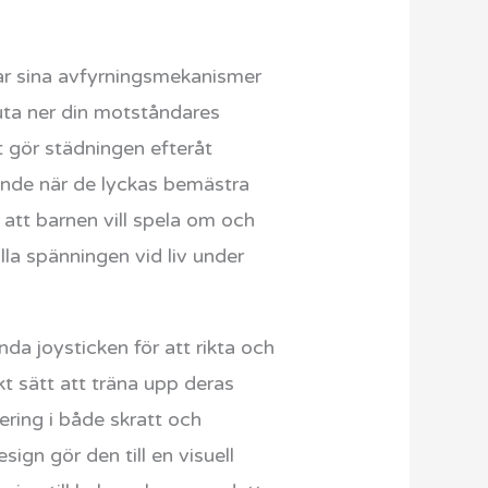
dar sina avfyrningsmekanismer
uta ner din motståndares
et gör städningen efteråt
oende när de lyckas bemästra
 att barnen vill spela om och
lla spänningen vid liv under
nda joysticken för att rikta och
kt sätt att träna upp deras
ering i både skratt och
ign gör den till en visuell