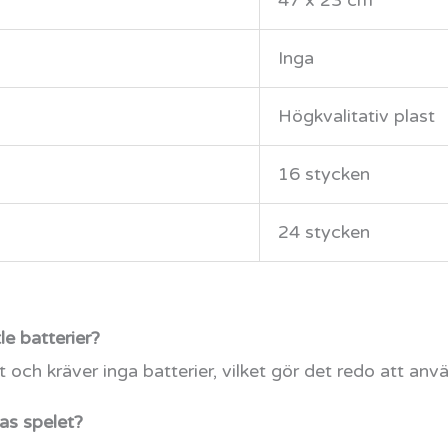
47 x 23 cm
Inga
Högkvalitativ plast
16 stycken
24 stycken
e batterier?
t och kräver inga batterier, vilket gör det redo att anv
as spelet?