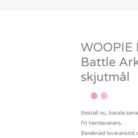
WOOPIE 
WOOPIE
Dinosaur
Battle Ar
Battle
skjutmål
Arkadspel
med
skjutmål
mängd
Beställ nu, betala sen
Fri hemleverans.
Beräknad leveranstid 