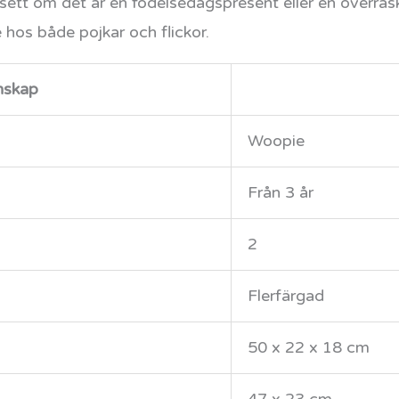
sett om det är en födelsedagspresent eller en överrask
é hos både pojkar och flickor.
nskap
Woopie
Från 3 år
2
Flerfärgad
50 x 22 x 18 cm