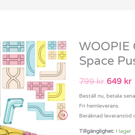
WOOPIE C
WOOPIE
Det
Creative
Space Pus
urspru
Space
Pussel
priset
799
kr
649
kr
Logikspel
var:
ä
mängd
Beställ nu, betala sen
799 kr.
Fri hemleverans.
Beräknad leveranstid 
Tillgänglighet:
I lager