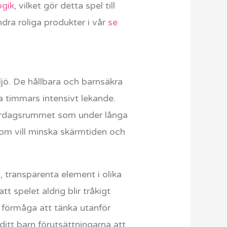
gik
, vilket gör detta spel till
ra roliga produkter i vår
se
iljö. De hållbara och barnsäkra
a timmars intensivt lekande.
 vardagsrummet som under långa
 som vill minska skärmtiden och
, transparenta element i olika
tt spelet aldrig blir tråkigt
s förmåga att tänka utanför
ditt barn förutsättningarna att