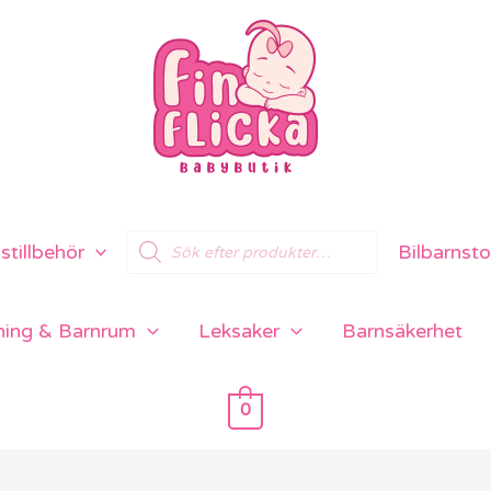
Products
tillbehör
Bilbarnsto
search
ning & Barnrum
Leksaker
Barnsäkerhet
0