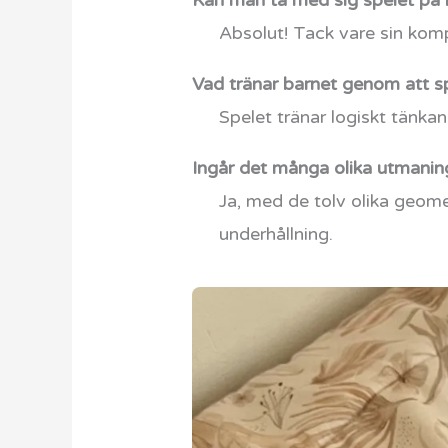
Kan man ta med sig spelet på 
Absolut! Tack vare sin komp
Vad tränar barnet genom att s
Spelet tränar logiskt tänka
Ingår det många olika utmanin
Ja, med de tolv olika geome
underhållning.