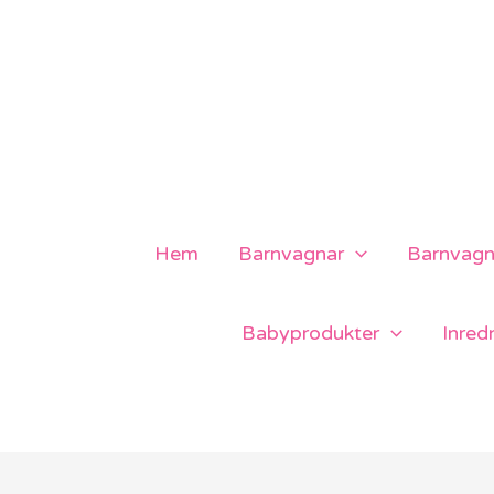
Hoppa
till
innehåll
Hem
Barnvagnar
Barnvagns
Babyprodukter
Inred