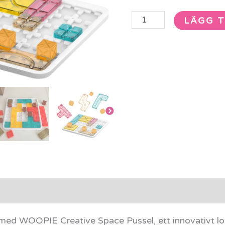
LÄGG T
rmation
Recensioner (0)
t med WOOPIE Creative Space Pussel, ett innovativt l