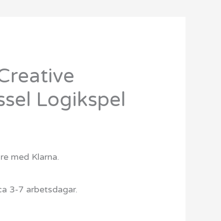
reative
Det
sel Logikspel
ngliga
nuvarande
priset
r:
are med Klarna.
649 kr.
ca 3-7 arbetsdagar.