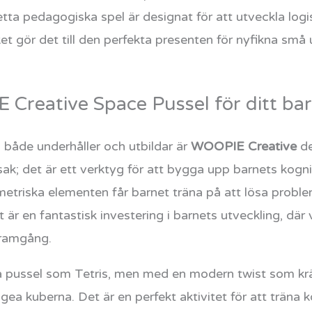
etta pedagogiska spel är designat för att utveckla log
ket gör det till den perfekta presenten för nyfikna sm
 Creative Space Pussel för ditt ba
m både underhåller och utbildar är
WOOPIE Creative
de
sak; det är ett verktyg för att bygga upp barnets kogn
etriska elementen får barnet träna på att lösa probl
et är en fantastisk investering i barnets utveckling, dä
framgång.
ska pussel som Tetris, men med en modern twist som kr
ea kuberna. Det är en perfekt aktivitet för att träna 