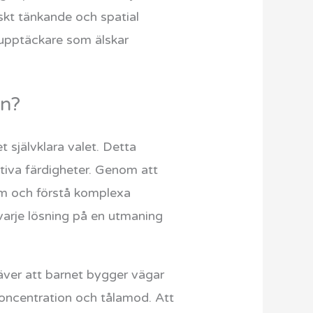
iskt tänkande och spatial
å upptäckare som älskar
rn?
t självklara valet. Detta
itiva färdigheter. Genom att
em och förstå komplexa
r varje lösning på en utmaning
äver att barnet bygger vägar
koncentration och tålamod. Att