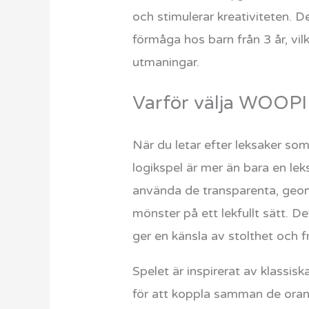
och stimulerar kreativiteten. D
förmåga hos barn från 3 år, vil
utmaningar.
Varför välja WOOPIE
När du letar efter leksaker so
logikspel är mer än bara en lek
använda de transparenta, geom
mönster på ett lekfullt sätt. D
ger en känsla av stolthet och 
Spelet är inspirerat av klassi
för att koppla samman de orang