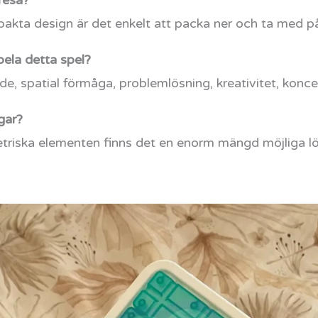
resa?
akta design är det enkelt att packa ner och ta med på 
pela detta spel?
nde, spatial förmåga, problemlösning, kreativitet, konc
gar?
triska elementen finns det en enorm mängd möjliga lös