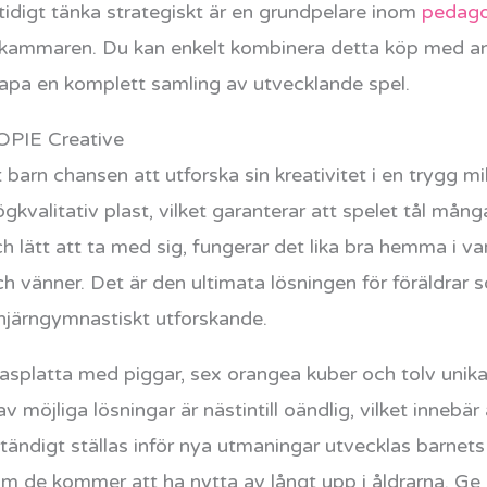
digt tänka strategiskt är en grundpelare inom
pedago
kammaren. Du kan enkelt kombinera detta köp med and
skapa en komplett samling av utvecklande spel.
OPIE Creative
t barn chansen att utforska sin kreativitet i en trygg m
valitativ plast, vilket garanterar att spelet tål mång
h lätt att ta med sig, fungerar det lika bra hemma i
och vänner. Det är den ultimata lösningen för föräldrar
, hjärngymnastiskt utforskande.
basplatta med piggar, sex orangea kuber och tolv unika
 möjliga lösningar är nästintill oändlig, vilket innebär a
ständigt ställas inför nya utmaningar utvecklas barnet
om de kommer att ha nytta av långt upp i åldrarna. Ge 