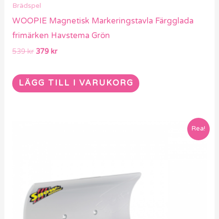
Brädspel
WOOPIE Magnetisk Markeringstavla Färgglada
frimärken Havstema Grön
539
kr
379
kr
LÄGG TILL I VARUKORG
Det
Det
Rea!
ursprungliga
nuvarande
priset
priset
var:
är:
3589 kr.
2519 kr.