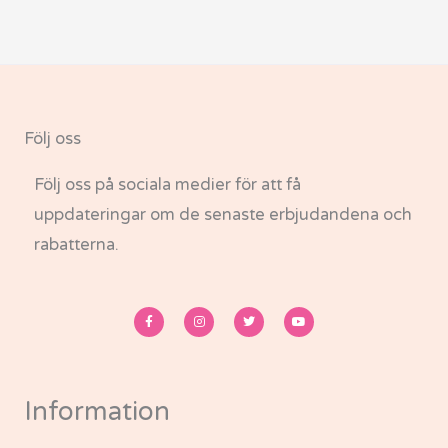
Följ oss
Följ oss på sociala medier för att få
uppdateringar om de senaste erbjudandena och
rabatterna.
F
I
T
Y
a
n
w
o
c
s
i
u
e
t
t
t
b
a
t
u
o
g
e
b
o
r
r
e
k
a
-
m
Information
f