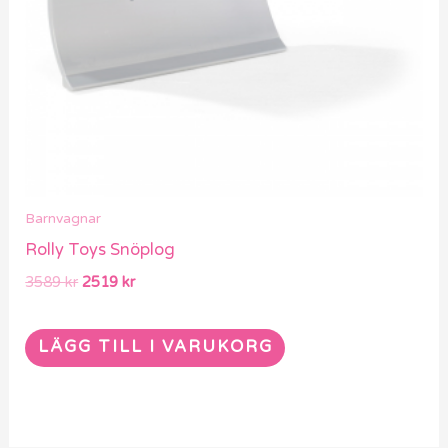
Barnvagnar
Rolly Toys Snöplog
3589
kr
2519
kr
LÄGG TILL I VARUKORG