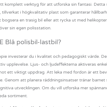
ett komplett verktyg för att utforska sin fantasi. Detta
, tillverkat i högkvalitativ plast som garanterar hållba
ogsera en trasig bil eller att rycka ut med helikopter
 över sin egen polisstation.
Blå polisbil-lastbil?
pie investerar du i kvalitet och pedagogiskt värde. Den
ktiv upplevelse. Ljus- och ljudeffekterna aktiveras enkel
mot ett viktigt uppdrag. Att leka med fordon är ett bev
e. Genom att planera räddningsinsatser tränar barnet 
kognitiva utvecklingen. Om du vill utforska mer spänna
reda sortiment.