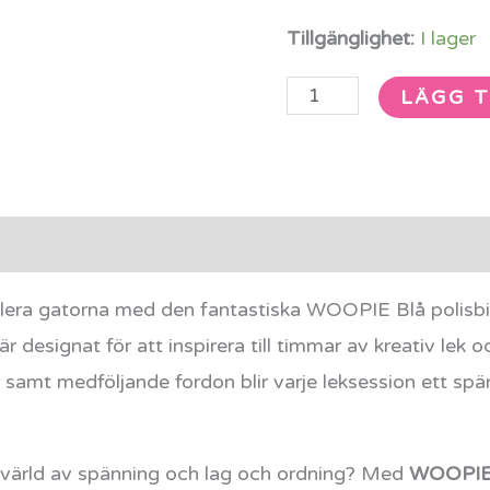
Tillgänglighet:
I lager
LÄGG T
rmation
Recensioner (0)
ullera gatorna med den fantastiska WOOPIE Blå polisb
är designat för att inspirera till timmar av kreativ le
ter samt medföljande fordon blir varje leksession ett sp
en värld av spänning och lag och ordning? Med
WOOPIE