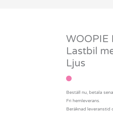
WOOPIE Bl
WOOPIE
Blå
Lastbil m
Polisbil
Ljus
Lastbil
med
Ljud
och
Beställ nu, betala sen
Ljus
Fri hemleverans.
mängd
Beräknad leveranstid 