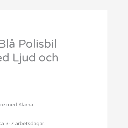
å Polisbil
ed Ljud och
are med Klarna.
ca 3-7 arbetsdagar.