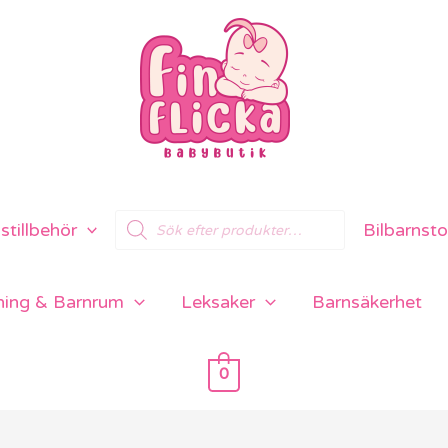
Products
tillbehör
Bilbarnsto
search
ning & Barnrum
Leksaker
Barnsäkerhet
0