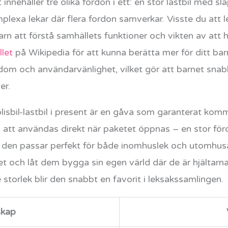
innehåller tre olika fordon i ett: en stor lastbil med sl
plexa lekar där flera fordon samverkar. Visste du att l
arn att förstå samhällets funktioner och vikten av att 
llet
på Wikipedia för att kunna berätta mer för ditt b
ikedom och användarvänlighet, vilket gör att barnet s
er.
isbil-lastbil i present är en gåva som garanterat kom
o att användas direkt när paketet öppnas – en stor förd
t den passar perfekt för både inomhuslek och utomhusä
et och låt dem bygga sin egen värld där de är hjältar
storlek blir den snabbt en favorit i leksakssamlingen.
kap