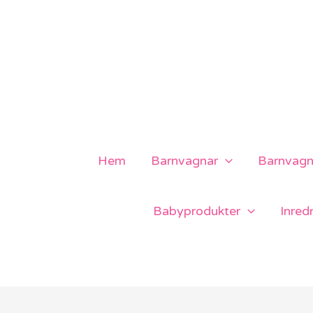
Hoppa
till
innehåll
Hem
Barnvagnar
Barnvagns
Babyprodukter
Inred