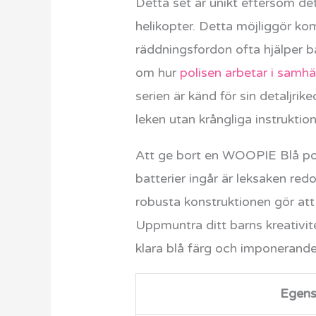
Detta set är unikt eftersom det 
helikopter. Detta möjliggör kom
räddningsfordon ofta hjälper b
om hur
polisen arbetar i samhä
serien är känd för sin detaljr
leken utan krångliga instruktion
Att ge bort en WOOPIE Blå pol
batterier ingår är leksaken red
robusta konstruktionen gör at
Uppmuntra ditt barns kreativit
klara blå färg och imponerande 
Egens