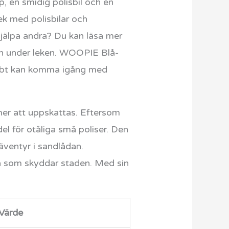
äp, en smidig polisbil och en
ek med polisbilar och
hjälpa andra? Du kan läsa mer
arn under leken. WOOPIE Blå-
nabbt kan komma igång med
mer att uppskattas. Eftersom
el för otåliga små poliser. Den
ventyr i sandlådan.
na som skyddar staden. Med sin
Värde