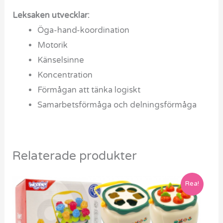
Leksaken utvecklar:
Öga-hand-koordination
Motorik
Känselsinne
Koncentration
Förmågan att tänka logiskt
Samarbetsförmåga och delningsförmåga
Relaterade produkter
Det
Det
Rea!
ursprungliga
nuvarande
priset
priset
var:
är:
539 kr.
379 kr.