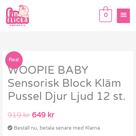
Hoppa
HU
till
0
innehåll
WOOPIE
Det
Det
Rea!
WOOPIE BABY
BABY
ursprungliga
nuvarande
Sensorisk
Sensorisk Block Kläm
Block
priset
priset
Pussel Djur Ljud 12 st.
Kläm
var:
är:
Pussel
Djur
919 kr.
649 kr.
919
kr
649
kr
Ljud
Beställ nu, betala senare med Klarna.
12