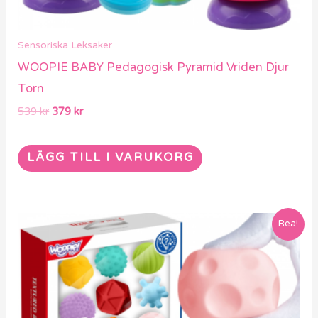
Sensoriska Leksaker
WOOPIE BABY Pedagogisk Pyramid Vriden Djur
Torn
539
kr
379
kr
LÄGG TILL I VARUKORG
Det
Det
Rea!
ursprungliga
nuvarande
priset
priset
var:
är:
539 kr.
379 kr.