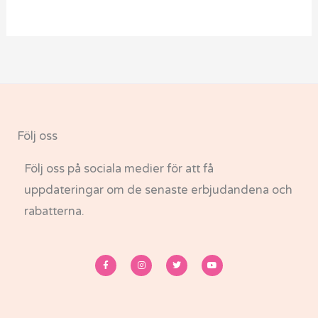
Följ oss
Följ oss på sociala medier för att få
uppdateringar om de senaste erbjudandena och
rabatterna.
F
I
T
Y
a
n
w
o
c
s
i
u
e
t
t
t
b
a
t
u
o
g
e
b
o
r
r
e
k
a