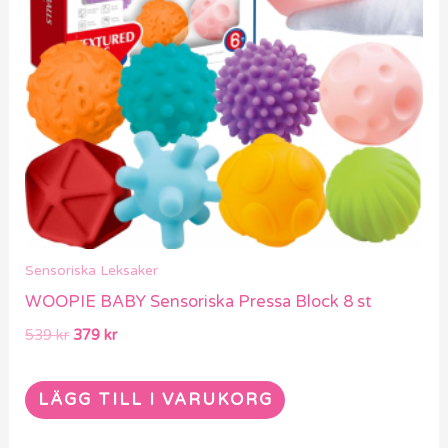
Sensoriska Leksaker
WOOPIE BABY Sensoriska Pressa Block 8 st
539
kr
379
kr
LÄGG TILL I VARUKORG