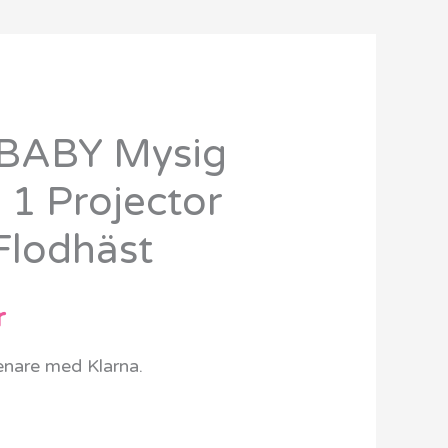
BABY Mysig
Det
i 1 Projector
ungliga
nuvarande
Flodhäst
priset
är:
r
kr.
839 kr.
senare med Klarna.