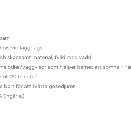
barn
mpis vid läggdags
 och skonsamt material, fylld med vadd
 melodier/vaggvisor som hjälper barnet att somna + fä
till 20 minuter!
 bort för att tvätta gosedjuret
 (ingår ej)