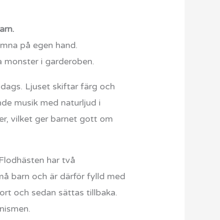
arn.
somna på egen hand.
a monster i garderoben.
ags. Ljuset skiftar färg och
nde musik med naturljud i
r, vilket ger barnet gott om
Flodhästen har två
må barn och är därför fylld med
t och sedan sättas tillbaka.
anismen.