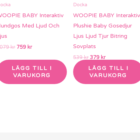
ocka
Docka
OOPIE BABY Interaktiv
WOOPIE BABY Interakti
undgos Med Ljud Och
Plushie Baby Gosedjur
jus
Ljus Ljud Tjur Bitring
Sovplats
1079
kr
759
kr
539
kr
379
kr
LÄGG TILL I
LÄGG TILL I
VARUKORG
VARUKORG