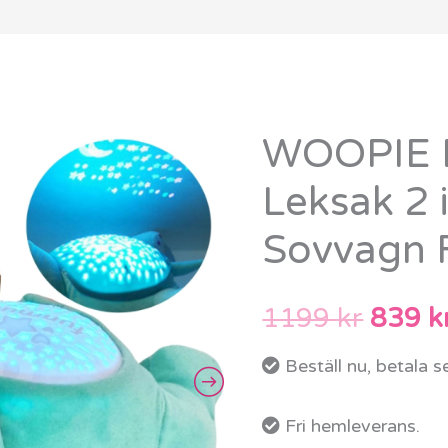
WOOPIE 
WOOPIE
Det
BABY
Leksak 2 
urspr
Mysig
Sovvagn 
Leksak
priset
2
var:
i
1199
kr
839
k
1
1199 
Beställ nu, betala 
Projector
Sovvagn
Fri hemleverans.
Flodhäst