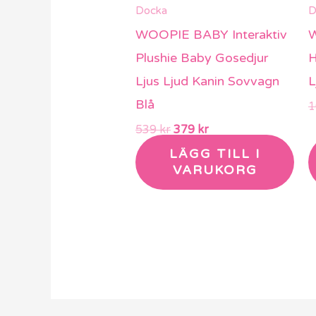
Docka
D
WOOPIE BABY Interaktiv
W
Plushie Baby Gosedjur
H
Ljus Ljud Kanin Sovvagn
L
Blå
539
kr
379
kr
LÄGG TILL I
VARUKORG