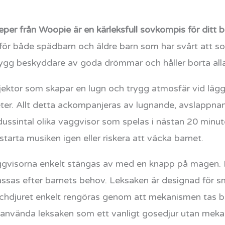
er från Woopie är en kärleksfull sovkompis för ditt b
 för både spädbarn och äldre barn som har svårt att 
ygg beskyddare av goda drömmar och håller borta all
ektor som skapar en lugn och trygg atmosfär vid läggd
eter. Allt detta ackompanjeras av lugnande, avslappna
ussintal olika vaggvisor som spelas i nästan 20 minute
tarta musiken igen eller riskera att väcka barnet.
ggvisorna enkelt stängas av med en knapp på magen. 
assas efter barnets behov. Leksaken är designad för s
hdjuret enkelt rengöras genom att mekanismen tas bor
n använda leksaken som ett vanligt gosedjur utan mek