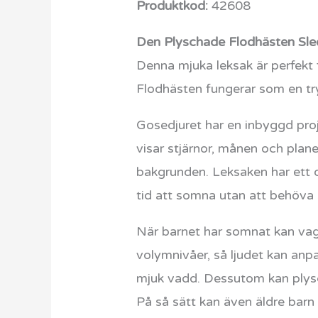
Produktkod:
42608
Den Plyschade Flodhästen Sleep
Denna mjuka leksak är perfekt
Flodhästen fungerar som en tr
Gosedjuret har en inbyggd proj
visar stjärnor, månen och plan
bakgrunden. Leksaken har ett d
tid att somna utan att behöva s
När barnet har somnat kan va
volymnivåer, så ljudet kan anp
mjuk vadd. Dessutom kan plysc
På så sätt kan även äldre bar