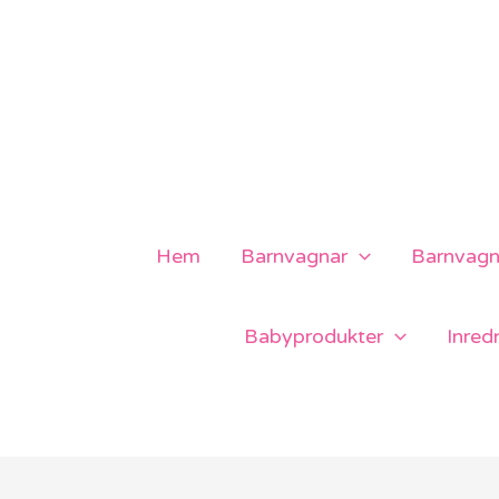
Hoppa
till
innehåll
Hem
Barnvagnar
Barnvagns
Babyprodukter
Inred