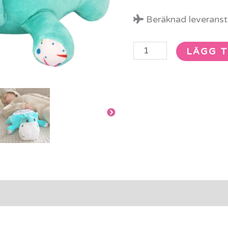
mängd
Beräknad leveransti
LÄGG T
rmation
Recensioner (0)