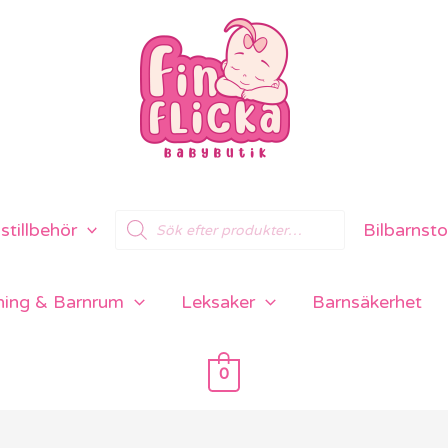
Products
tillbehör
Bilbarnsto
search
ning & Barnrum
Leksaker
Barnsäkerhet
0