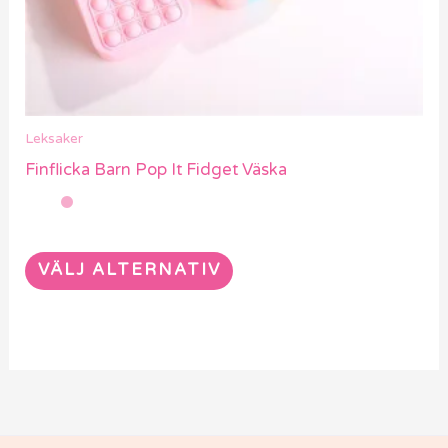
kan
väljas
på
produktsidan
Leksaker
Finflicka Barn Pop It Fidget Väska
VÄLJ ALTERNATIV