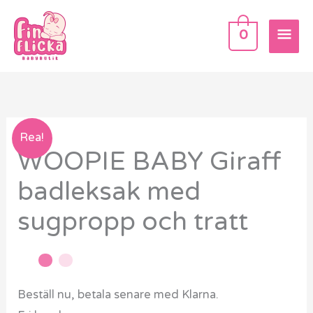
Hoppa
HU
till
0
innehåll
WOOPIE
Rea!
WOOPIE BABY Giraff
BABY
Giraff
badleksak med
badleksak
sugpropp och tratt
med
sugpropp
och
tratt
Beställ nu, betala senare med Klarna.
mängd