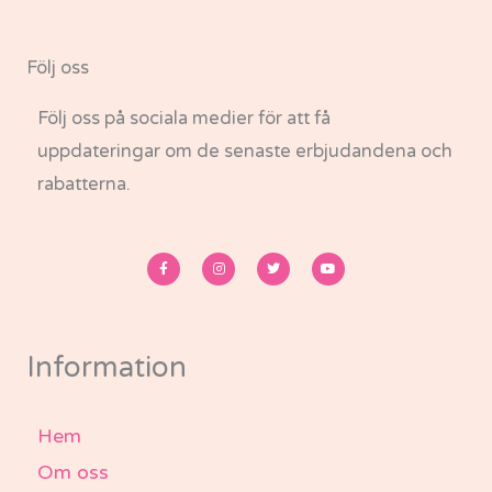
Följ oss
Följ oss på sociala medier för att få
uppdateringar om de senaste erbjudandena och
rabatterna.
F
I
T
Y
a
n
w
o
c
s
i
u
e
t
t
t
b
a
t
u
o
g
e
b
o
r
r
e
k
a
-
m
Information
f
Hem
Om oss