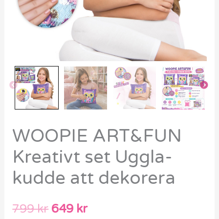
WOOPIE ART&FUN
Kreativt set Uggla-
kudde att dekorera
799
kr
649
kr