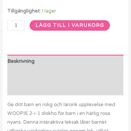
Tillgänglighet:
I lager
LÄGG TILL I VARUKORG
Beskrivning
Ytterligare information
Recensioner (0)
Ge ditt barn en rolig och lärorik upplevelse med
WOOPIE 2-i-1 diskho för barn i en härlig rosa
nyans. Denna interaktiva leksak låter barnet
utforska vardagliga sysslor genom lek, vilket