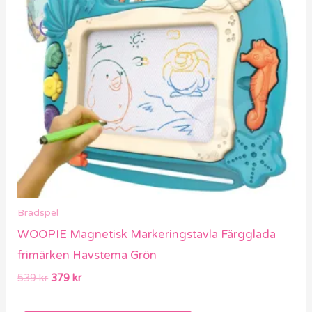
Brädspel
WOOPIE Magnetisk Markeringstavla Färgglada
frimärken Havstema Grön
539
kr
379
kr