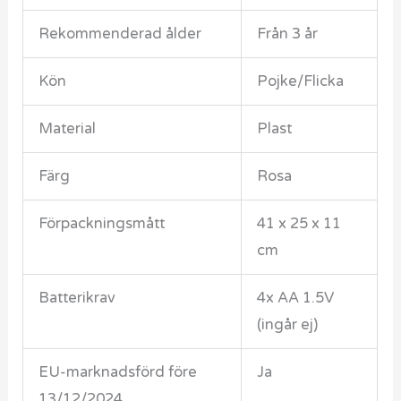
Rekommenderad ålder
Från 3 år
Kön
Pojke/Flicka
Material
Plast
Färg
Rosa
Förpackningsmått
41 x 25 x 11
cm
Batterikrav
4x AA 1.5V
(ingår ej)
EU-marknadsförd före
Ja
13/12/2024