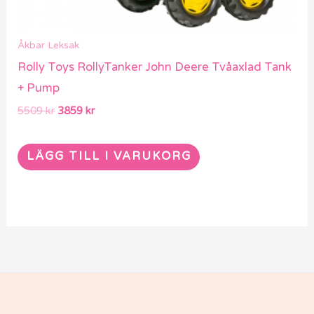
Åkbar Leksak
Rolly Toys RollyTanker John Deere Tvåaxlad Tank
+ Pump
5509
kr
3859
kr
LÄGG TILL I VARUKORG