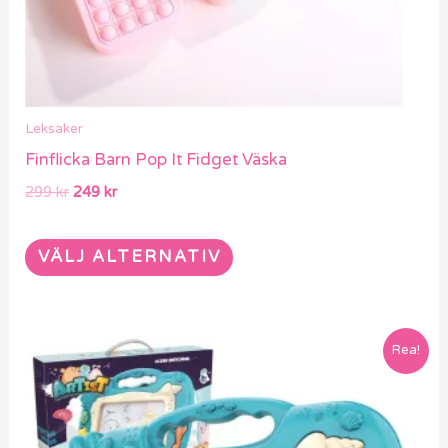
kan
väljas
på
produktsidan
Leksaker
Finflicka Barn Pop It Fidget Väska
299
kr
249
kr
VÄLJ ALTERNATIV
Det
Det
Rea!
ursprungliga
nuvarande
priset
priset
var:
är:
539 kr.
379 kr.