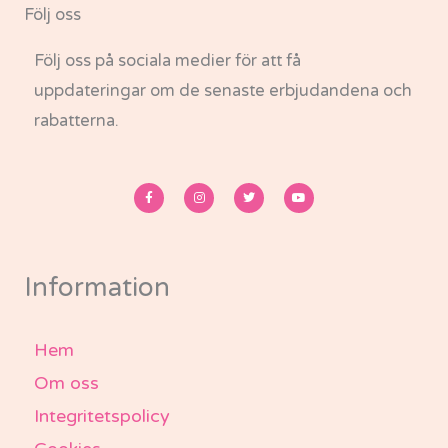
Följ oss
Följ oss på sociala medier för att få
uppdateringar om de senaste erbjudandena och
rabatterna.
F
I
T
Y
a
n
w
o
c
s
i
u
e
t
t
t
b
a
t
u
o
g
e
b
o
r
r
e
k
a
-
m
Information
f
Hem
Om oss
Integritetspolicy