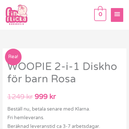
Hoppa
HU
till
0
innehåll
WOOPIE
Det
Det
Rea!
WOOPIE 2-i-1 Diskho
2-
ursprungliga
nuvarande
i-
för barn Rosa
1
priset
priset
Diskho
var:
är:
1249
kr
999
kr
för
barn
1249 kr.
999 kr.
Beställ nu, betala senare med Klarna.
Rosa
Fri hemleverans.
mängd
Beräknad leveranstid ca 3-7 arbetsdagar.