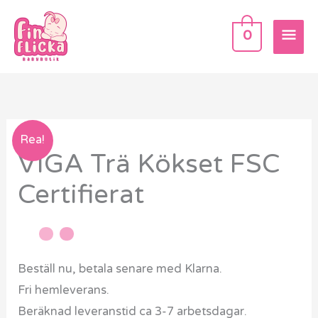
Hoppa
HU
till
0
innehåll
VIGA
Rea!
VIGA Trä Kökset FSC
Trä
Kökset
Certifierat
FSC
Certifierat
mängd
Beställ nu, betala senare med Klarna.
Fri hemleverans.
Beräknad leveranstid ca 3-7 arbetsdagar.