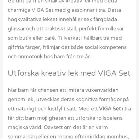
Ge ditt barn en smak av kreativ lek med detta
charmiga VIGA Set med glasspinnar i trä. Detta
högkvalitativa lekset innehåller sex färgglada
glassar och ett praktiskt ställ, perfekt för rollekar
som butik eller café. Tillverkat i hållbart trä med
giftfria färger, främjar det både social kompetens
och finmotorik hos barn från tre år.
Utforska kreativ lek med VIGA Set
När barn får chansen att imitera vuxenvärlden
genom lek, utvecklas deras kognitiva förmågor på
ett naturligt och lustfyllt sätt. Med ett
VIGA Set
i trä
får ditt barn möjligheten att utforska rollspelens
magiska värld. Oavsett om det är en varm
sommardag eller en regnig eftermiddag inomhus,