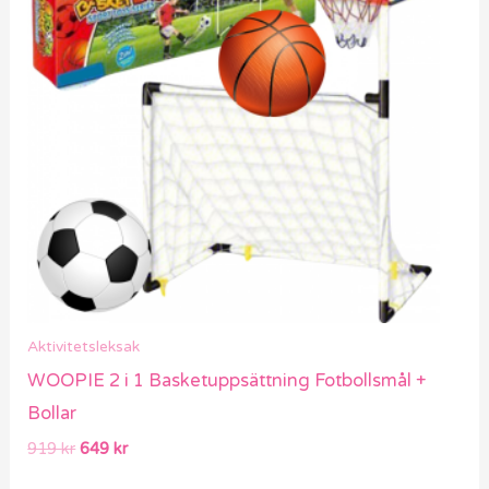
919 kr.
649 kr.
Aktivitetsleksak
WOOPIE 2 i 1 Basketuppsättning Fotbollsmål +
Bollar
919
kr
649
kr