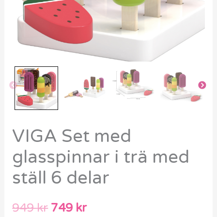
delar
mängd
VIGA Set med
glasspinnar i trä med
ställ 6 delar
949
kr
749
kr