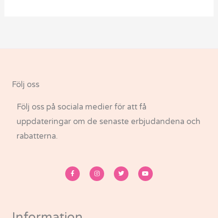
Följ oss
Följ oss på sociala medier för att få
uppdateringar om de senaste erbjudandena och
rabatterna.
F
I
T
Y
a
n
w
o
c
s
i
u
e
t
t
t
b
a
t
u
o
g
e
b
o
r
r
e
k
a
-
m
Information
f