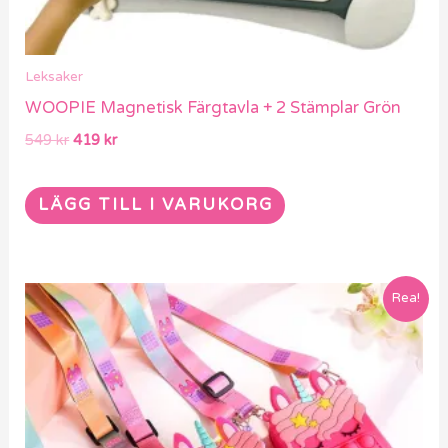
Leksaker
WOOPIE Magnetisk Färgtavla + 2 Stämplar Grön
549
kr
419
kr
LÄGG TILL I VARUKORG
Det
Det
Den
Rea!
ursprungliga
nuvarande
här
priset
priset
var:
är:
produkten
299 kr.
249 kr.
har
flera
varianter.