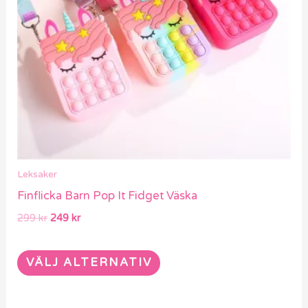
De
olika
alternativen
kan
väljas
på
produktsidan
Leksaker
Finflicka Barn Pop It Fidget Väska
299
kr
249
kr
VÄLJ ALTERNATIV