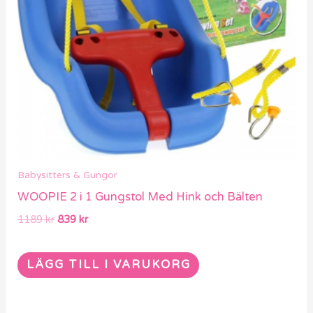
Babysitters & Gungor
WOOPIE 2 i 1 Gungstol Med Hink och Bälten
1189
kr
839
kr
LÄGG TILL I VARUKORG