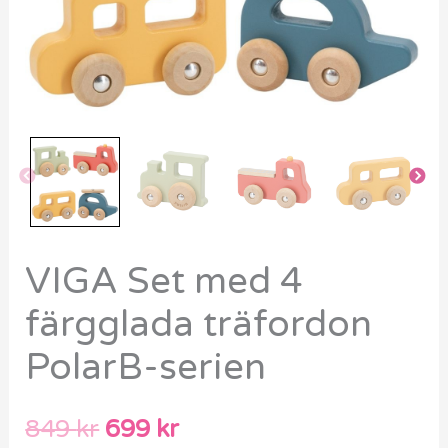
VIGA Set med 4
färgglada träfordon
PolarB-serien
849
kr
699
kr