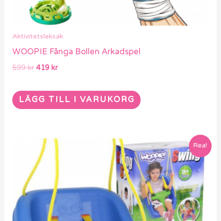
Aktivitetsleksak
WOOPIE Fånga Bollen Arkadspel
599
kr
419
kr
LÄGG TILL I VARUKORG
Det
Det
Rea!
ursprungliga
nuvarande
priset
priset
var:
är:
1189 kr.
839 kr.