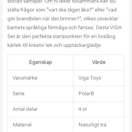
socialt samspel. Om ni leker tillsammans kan du
ställa frågor som ”vart ska tåget åka?” eller ”vad
gör brandbilen när det brinner?”, vilket utvecklar
barnets språkliga förmåga och fantasi. Detta VIGA
Set är den perfekta startpunkten för en livslång
kärlek till kreativ lek och upptäckarglädje.
Egenskap
Värde
Varumärke
Viga Toys
Serie
PolarB
Antal delar
4 st
Material
Naturligt trä