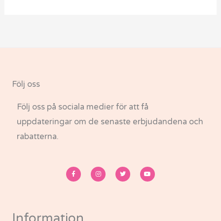
Följ oss
Följ oss på sociala medier för att få
uppdateringar om de senaste erbjudandena och
rabatterna.
F
I
T
Y
a
n
w
o
c
s
i
u
e
t
t
t
b
a
t
u
o
g
e
b
o
r
r
e
k
a
-
m
Information
f