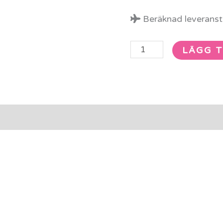
Beräknad leveransti
LÄGG T
rmation
Recensioner (0)