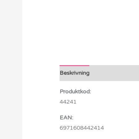
Beskrivning
Ytterligare info
Produktkod:
44241
EAN:
6971608442414