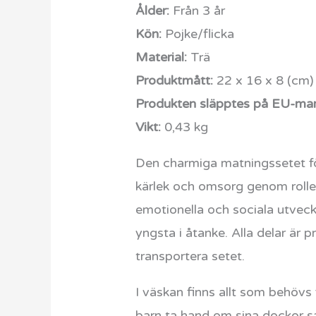
Ålder:
Från 3 år
Kön:
Pojke/flicka
Material:
Trä
Produktmått:
22 x 16 x 8 (cm)
Produkten släpptes på EU-mar
Vikt:
0,43 kg
Den charmiga matningssetet för
kärlek och omsorg genom rollek
emotionella och sociala utvec
yngsta i åtanke. Alla delar är 
transportera setet.
I väskan finns allt som behövs
barn ta hand om sina dockor s