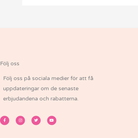
Följ oss
Följ oss på sociala medier för att få
uppdateringar om de senaste
erbjudandena och rabatterna.
F
I
T
Y
a
n
w
o
c
s
i
u
e
t
t
t
b
a
t
u
o
g
e
b