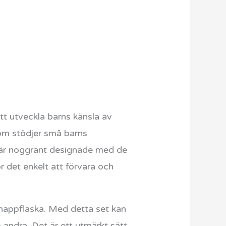
tt utveckla barns känsla av
som stödjer små barns
m är noggrant designade med de
r det enkelt att förvara och
l nappflaska. Med detta set kan
andra. Det är ett utmärkt sätt