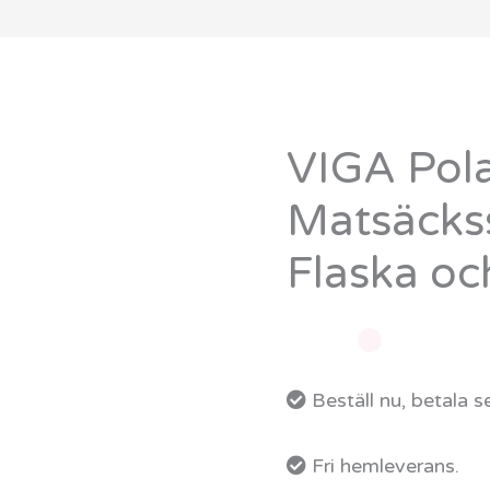
VIGA Pol
VIGA
PolarB
Matsäcks
Trädocka
Flaska oc
Matsäcksset
-
med
Flaska
Beställ nu, betala 
och
Haklapp
Fri hemleverans.
mängd