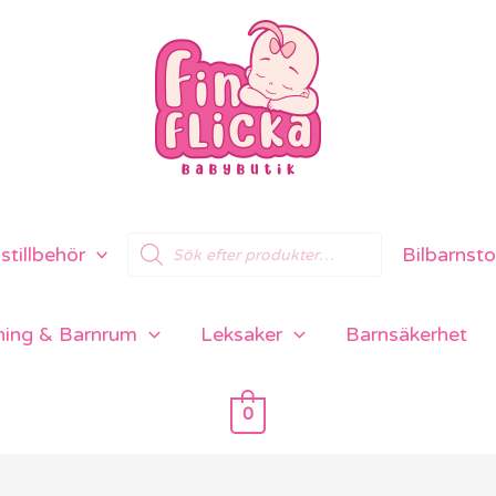
Products
tillbehör
Bilbarnsto
search
ning & Barnrum
Leksaker
Barnsäkerhet
0