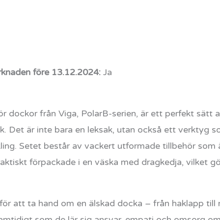
knaden före 13.12.2024:
Ja
 dockor från Viga, PolarB-serien, är ett perfekt sätt a
. Det är inte bara en leksak, utan också ett verktyg 
kling. Setet består av vackert utformade tillbehör so
praktiskt förpackade i en väska med dragkedja, vilket gö
 för att ta hand om en älskad docka – från haklapp til
amtidigt som de lär sig ansvar, empati och omsorg om 