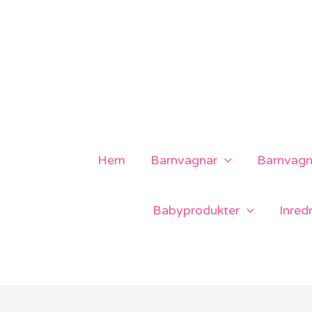
Hoppa
till
innehåll
Hem
Barnvagnar
Barnvagns
Babyprodukter
Inred