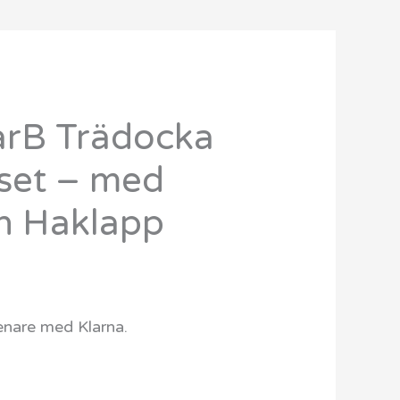
arB Trädocka
set – med
h Haklapp
senare med Klarna.