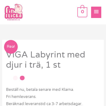
Hoppa
HU
till
0
innehåll
VIGA
Rea!
VIGA Labyrint med
Labyrint
med
djur i trä, 1 st
djur
i
trä,
1
Beställ nu, betala senare med Klarna.
st
Fri hemleverans.
mängd
Beräknad leveranstid ca 3-7 arbetsdagar.