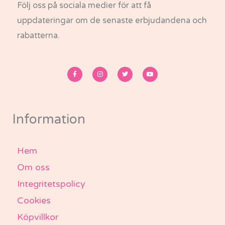
Följ oss på sociala medier för att få
uppdateringar om de senaste erbjudandena och
rabatterna.
F
I
T
Y
a
n
w
o
c
s
i
u
e
t
t
t
b
a
t
u
o
g
e
b
o
r
r
e
k
a
-
m
Information
f
Hem
Om oss
Integritetspolicy
Cookies
Köpvillkor