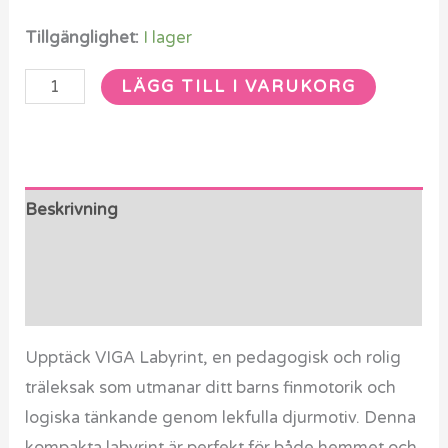
Tillgänglighet:
I lager
LÄGG TILL I VARUKORG
Beskrivning
Ytterligare information
Recensioner (0)
Upptäck VIGA Labyrint, en pedagogisk och rolig
träleksak som utmanar ditt barns finmotorik och
logiska tänkande genom lekfulla djurmotiv. Denna
kompakta labyrint är perfekt för både hemmet och