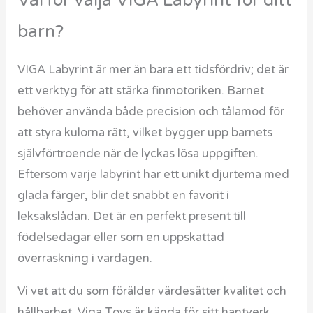
Varför välja VIGA Labyrint för ditt
barn?
VIGA Labyrint är mer än bara ett tidsfördriv; det är
ett verktyg för att stärka finmotoriken. Barnet
behöver använda både precision och tålamod för
att styra kulorna rätt, vilket bygger upp barnets
självförtroende när de lyckas lösa uppgiften.
Eftersom varje labyrint har ett unikt djurtema med
glada färger, blir det snabbt en favorit i
leksakslådan. Det är en perfekt present till
födelsedagar eller som en uppskattad
överraskning i vardagen.
Vi vet att du som förälder värdesätter kvalitet och
hållbarhet. Viga Toys är kända för sitt hantverk,