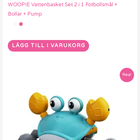
WOOPIE Vattenbasket Set 2 i 1 Fotbollsmål +
Bollar + Pump
LÄGG TILL I VARUKORG
Den
Rea!
här
produkten
har
flera
varianter.
De
olika