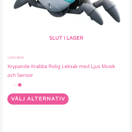
alternativen
kan
väljas
på
SLUT I LAGER
produktsidan
Leksaker
Krypande Krabba Rolig Leksak med Ljus Musik
och Sensor
VÄLJ ALTERNATIV