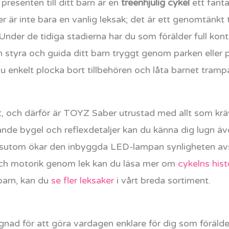
presenten till ditt barn är en
treenhjulig cykel
ett fanta
r är inte bara en vanlig leksak; det är ett genomtänk
 Under de tidiga stadierna har du som förälder full kont
n styra och guida ditt barn tryggt genom parken eller p
u enkelt plocka bort tillbehören och låta barnet trampa 
et, och därför är TOYZ Saber utrustad med allt som krä
nde bygel och reflexdetaljer kan du känna dig lugn ä
utom ökar den inbyggda LED-lampan synligheten avse
 och motorik genom lek kan du läsa mer om
cykelns his
 barn, kan du
se fler leksaker
i vårt breda sortiment.
gnad för att göra vardagen enklare för dig som förälde