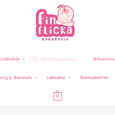
Products
tillbehör
Bilbarnsto
search
ning & Barnrum
Leksaker
Barnsäkerhet
0