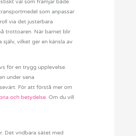
stiskt val som främjar både
t transportmedel som anpassar
roll via det justerbara
å trottoaren. När barnet blir
själv, vilket ger en känsla av
vs för en trygg upplevelse.
ven under sena
värt. För att förstå mer om
toria och betydelse
. Om du vill
r. Det vridbara sätet med