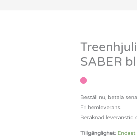
Treenhjul
Treenhjulig
cykel
SABER bl
SABER
blå
mängd
Beställ nu, betala sen
Fri hemleverans.
Beräknad leveranstid 
Tillgänglighet:
Endast 