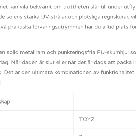
net kan vila bekvämt om tröttheten slår till under utfly
e solens starka UV-strålar och plötsliga regnskurar, vil
 praktiska förvaringsutrymmen har du alltid plats för 
en solid metallram och punkteringsfria PU-skumhjul s
ag. När dagen är slut eller när det är dags att packa in 
ek. Det är den ultimata kombinationen av funktionalit
j.
skap
TOYZ