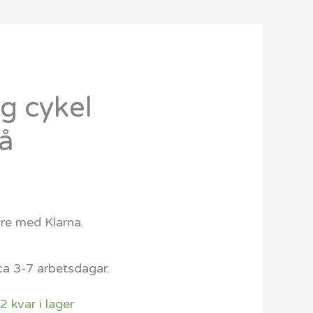
ig cykel
å
are med Klarna.
ca 3-7 arbetsdagar.
2 kvar i lager