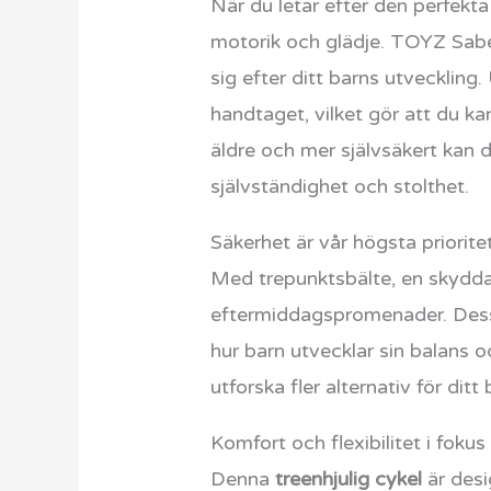
När du letar efter den perfekta 
motorik och glädje. TOYZ Sabe
sig efter ditt barns utveckling.
handtaget, vilket gör att du ka
äldre och mer självsäkert kan d
självständighet och stolthet.
Säkerhet är vår högsta priorit
Med trepunktsbälte, en skydda
eftermiddagspromenader. Dess
hur barn utvecklar sin balans
utforska fler alternativ för ditt
Komfort och flexibilitet i fokus
Denna
treenhjulig cykel
är desi