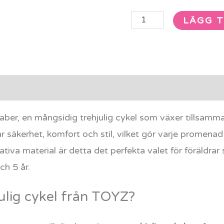
LÄGG T
rmation
Recensioner (0)
er, en mångsidig trehjulig cykel som växer tillsamm
r säkerhet, komfort och stil, vilket gör varje promenad 
iva material är detta det perfekta valet för föräldrar 
ch 5 år.
julig cykel från TOYZ?