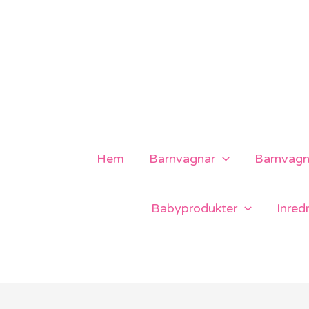
Hoppa
till
innehåll
Hem
Barnvagnar
Barnvagns
Babyprodukter
Inred