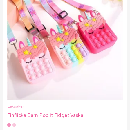
produkten
har
flera
varianter.
De
olika
alternativen
kan
väljas
på
produktsidan
Leksaker
Finflicka Barn Pop It Fidget Väska