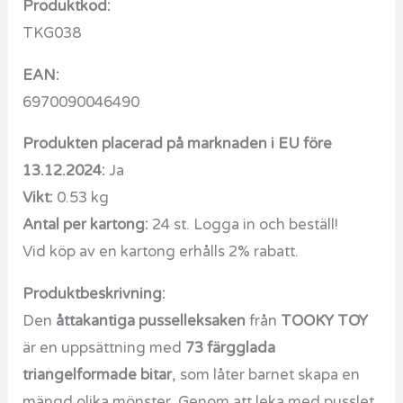
Produktkod:
TKG038
EAN:
6970090046490
Produkten placerad på marknaden i EU före
13.12.2024:
Ja
Vikt:
0.53 kg
Antal per kartong:
24 st. Logga in och beställ!
Vid köp av en kartong erhålls 2% rabatt.
Produktbeskrivning:
Den
åttakantiga pusselleksaken
från
TOOKY TOY
är en uppsättning med
73 färgglada
triangelformade bitar
, som låter barnet skapa en
mängd olika mönster. Genom att leka med pusslet