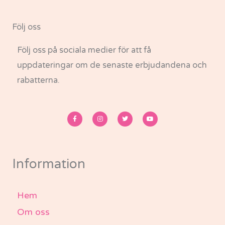
Följ oss
Följ oss på sociala medier för att få
uppdateringar om de senaste erbjudandena och
rabatterna.
F
I
T
Y
a
n
w
o
c
s
i
u
e
t
t
t
b
a
t
u
o
g
e
b
o
r
r
e
k
a
-
m
Information
f
Hem
Om oss