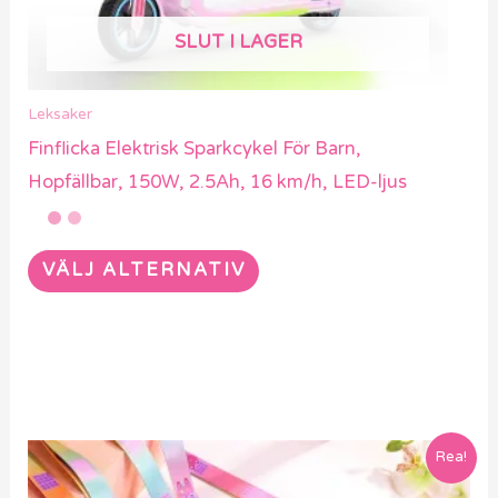
väljas
SLUT I LAGER
på
produktsidan
Leksaker
Finflicka Elektrisk Sparkcykel För Barn,
Hopfällbar, 150W, 2.5Ah, 16 km/h, LED-ljus
VÄLJ ALTERNATIV
Den
Rea!
här