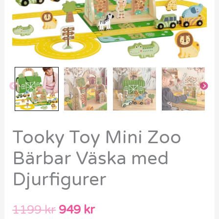
Tooky Toy Mini Zoo
Bärbar Väska med
Djurfigurer
1199
kr
949
kr