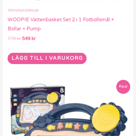
Aktivitetsleksak
WOOPIE Vattenbasket Set 2 i 1 Fotbollsmål +
Bollar + Pump
779
kr
549
kr
LÄGG TILL I VARUKORG
Det
Det
Rea!
ursprungliga
nuvarande
priset
priset
var:
är:
679 kr.
479 kr.