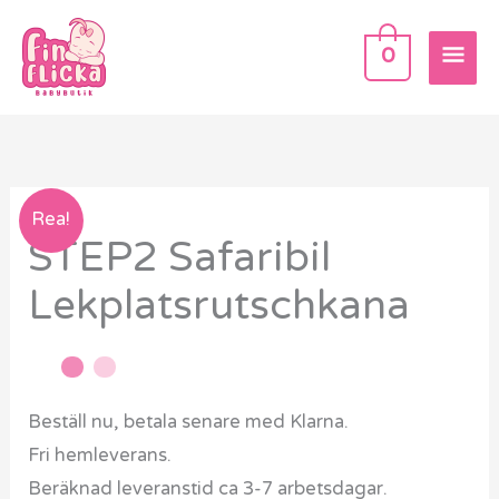
Hoppa
HU
till
0
innehåll
STEP2
Rea!
STEP2 Safaribil
Safaribil
Lekplatsrutschkana
Lekplatsrutschkana
mängd
Beställ nu, betala senare med Klarna.
Fri hemleverans.
Beräknad leveranstid ca 3-7 arbetsdagar.