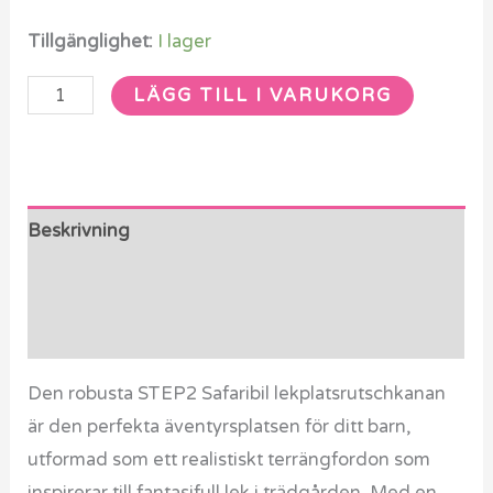
Tillgänglighet:
I lager
LÄGG TILL I VARUKORG
Beskrivning
Ytterligare information
Recensioner (0)
Den robusta STEP2 Safaribil lekplatsrutschkanan
är den perfekta äventyrsplatsen för ditt barn,
utformad som ett realistiskt terrängfordon som
inspirerar till fantasifull lek i trädgården. Med en