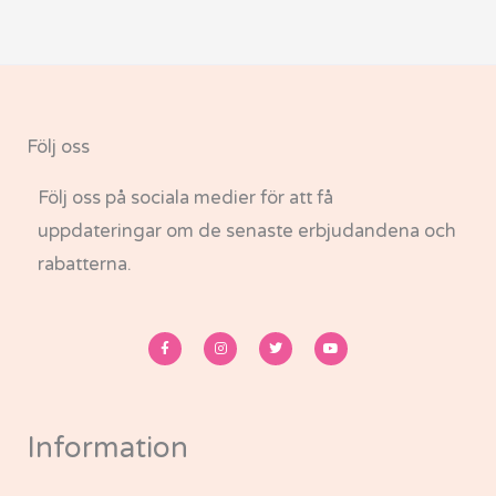
Följ oss
Följ oss på sociala medier för att få
uppdateringar om de senaste erbjudandena och
rabatterna.
F
I
T
Y
a
n
w
o
c
s
i
u
e
t
t
t
b
a
t
u
o
g
e
b
o
r
r
e
k
a
-
m
Information
f