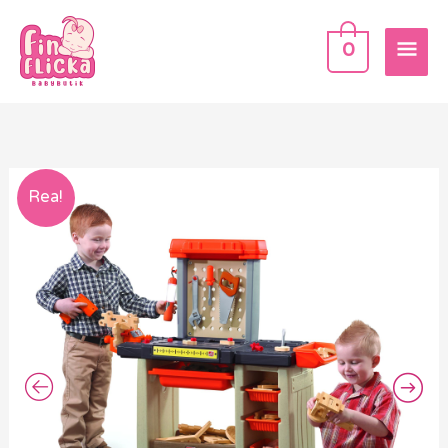
Hoppa
HU
till
0
innehåll
Det
Det
Rea!
ursprungliga
nuvarande
priset
priset
var:
är:
6099 kr.
4899 kr.