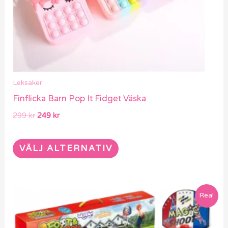
alternativen
kan
väljas
på
produktsidan
Leksaker
Finflicka Barn Pop It Fidget Väska
299
kr
249
kr
VÄLJ ALTERNATIV
Det
Det
Rea!
ursprungliga
nuvarande
priset
priset
var:
är: