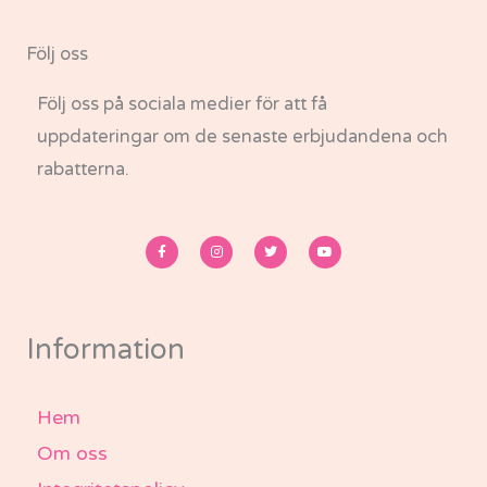
Följ oss
Följ oss på sociala medier för att få
uppdateringar om de senaste erbjudandena och
rabatterna.
F
I
T
Y
a
n
w
o
c
s
i
u
e
t
t
t
b
a
t
u
o
g
e
b
o
r
r
e
k
a
-
m
Information
f
Hem
Om oss