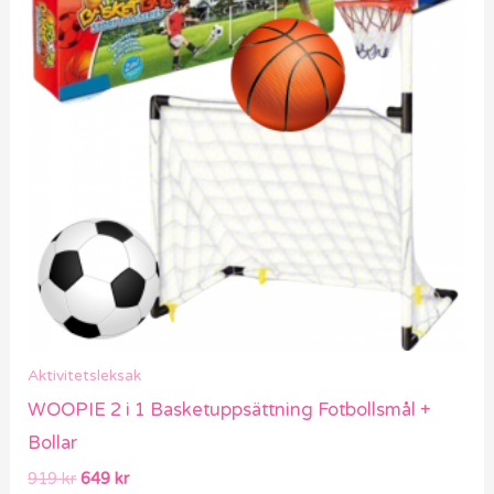
919 kr.
649 kr.
Aktivitetsleksak
WOOPIE 2 i 1 Basketuppsättning Fotbollsmål +
Bollar
919
kr
649
kr