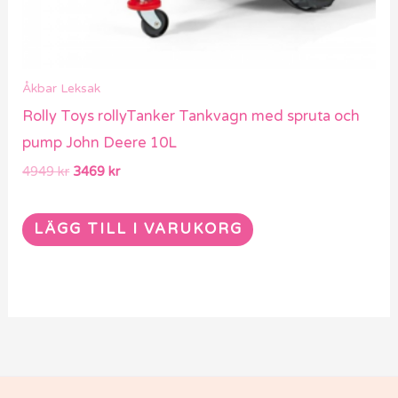
Åkbar Leksak
Rolly Toys rollyTanker Tankvagn med spruta och
pump John Deere 10L
4949
kr
3469
kr
LÄGG TILL I VARUKORG