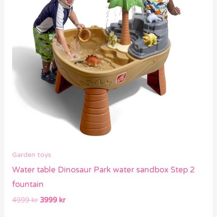
Garden toys
Water table Dinosaur Park water sandbox Step 2
fountain
4999
kr
3999
kr