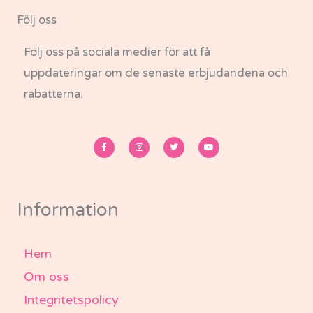
Följ oss
Följ oss på sociala medier för att få
uppdateringar om de senaste erbjudandena och
rabatterna.
F
I
T
Y
a
n
w
o
c
s
i
u
e
t
t
t
b
a
t
u
o
g
e
b
o
r
r
e
k
a
-
m
Information
f
Hem
Om oss
Integritetspolicy