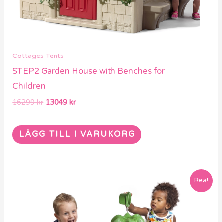
Cottages Tents
STEP2 Garden House with Benches for
Children
16299
kr
13049
kr
LÄGG TILL I VARUKORG
Det
Det
Rea!
ursprungliga
nuvarande
priset
priset
var:
är:
4999 kr.
3999 kr.