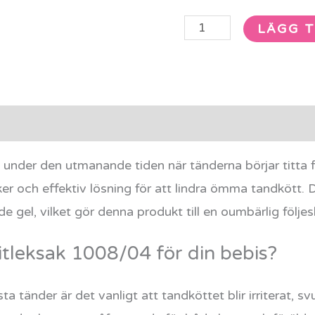
LÄGG T
rmation
Recensioner (0)
 under den utmanande tiden när tänderna börjar titta 
r och effektiv lösning för att lindra ömma tandkött. 
de gel, vilket gör denna produkt till en oumbärlig följes
bitleksak 1008/04 för din bebis?
sta tänder är det vanligt att tandköttet blir irriterat, s