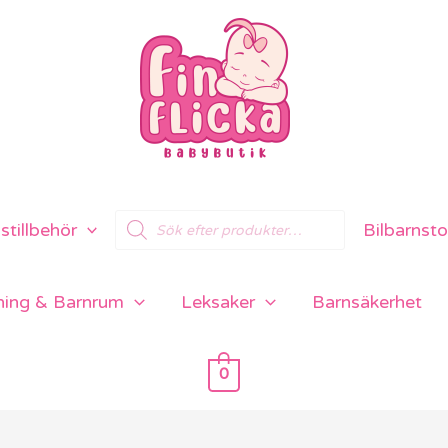
Products
tillbehör
Bilbarnsto
search
ning & Barnrum
Leksaker
Barnsäkerhet
0