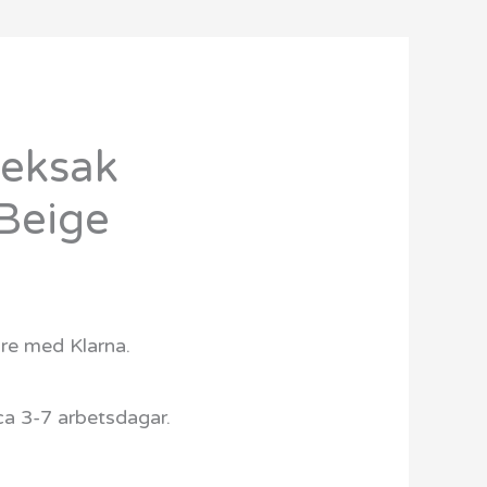
leksak
Beige
are med Klarna.
ca 3-7 arbetsdagar.