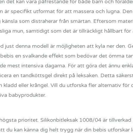
men det kan vara påfrestande för både barn och förälder
 är specifikt utformat för att massera och lugna. Den
 känsla som distraherar från smärtan. Eftersom materia
ga mun, samtidigt som det är tillräckligt hållbart för 
d just denna modell är möjligheten att kyla ner den. G
n bebis en svalkande effekt som bedövar det ömma tand
de mest intensiva dagarna. För att göra det ännu en
icera en tandköttsgel direkt på leksaken. Detta säkers
add eller krångel. Vill du utforska fler alternativ för 
tiva babyprodukter.
 högsta prioritet. Silikonbitleksak 1008/04 är tillverka
 att du kan känna dig helt trygg när din bebis utforsk