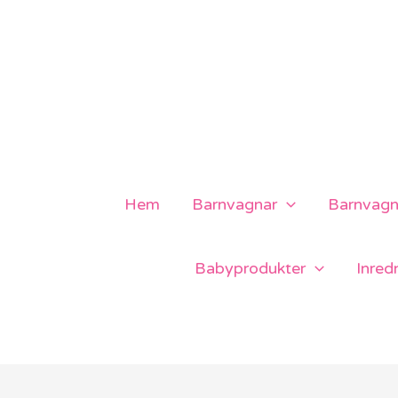
Hoppa
till
innehåll
Hem
Barnvagnar
Barnvagns
Babyprodukter
Inred