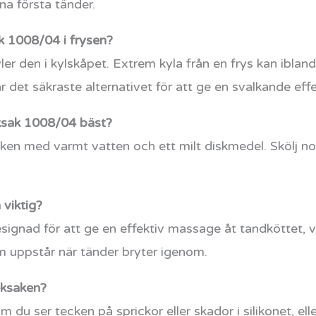
na första tänder.
ak 1008/04 i frysen?
er den i kylskåpet. Extrem kyla från en frys kan ibland
är det säkraste alternativet för att ge en svalkande effe
eksak 1008/04 bäst?
ken med varmt vatten och ett milt diskmedel. Skölj no
 viktig?
signad för att ge en effektiv massage åt tandköttet, vi
om uppstår när tänder bryter igenom.
eksaken?
du ser tecken på sprickor eller skador i silikonet, elle