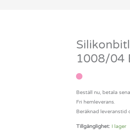
Silikonbit
Silikonbitleksak
1008/04
1008/04 
Beige
mängd
Beställ nu, betala sen
Fri hemleverans.
Beräknad leveranstid 
Tillgänglighet:
I lager