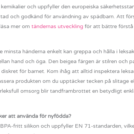
ga kemikalier och uppfyller den europeiska säkerhetsst
stad och godkänd för användning av spädbarn. Att för
n läsa mer om
tändernas utveckling
för att bättre först
de minsta händerna enkelt kan greppa och hålla i leksa
llan hand och öga. Den beigea färgen är stilren och p
iskret för barnet. Kom ihåg att alltid inspektera lek
 kassera produkten om du upptäcker tecken på slitage e
leksfull omsorg blir tandframbrottet en betydligt enkla
ker att använda för nyfödda?
v BPA-fritt silikon och uppfyller EN 71-standarden, vilk