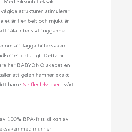
. Med Silikonbitleksak
 vågiga strukturen stimulerar
let är flexibelt och mjukt är
att tåla intensivt tuggande.
enom att lägga bitleksaken i
köttet naturligt. Detta är
klare har BABYONO skapat en
täller att gelen hamnar exakt
ditt barn?
Se fler leksaker
i vårt
d av 100% BPA-fritt silikon av
ar leksaken med munnen.