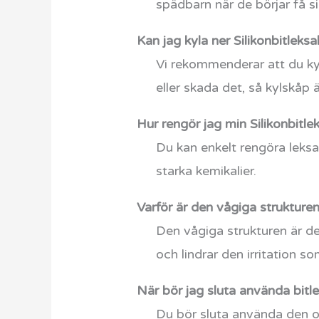
spädbarn när de börjar få si
Kan jag kyla ner Silikonbitleks
Vi rekommenderar att du kyl
eller skada det, så kylskåp 
Hur rengör jag min Silikonbitl
Du kan enkelt rengöra leksa
starka kemikalier.
Varför är den vågiga strukturen
Den vågiga strukturen är de
och lindrar den irritation s
När bör jag sluta använda bitl
Du bör sluta använda den om 