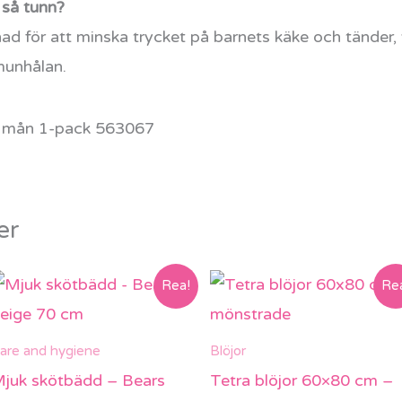
 så tunn?
d för att minska trycket på barnets käke och tänder, v
munhålan.
er
Rea!
Re
are and hygiene
Blöjor
juk skötbädd – Bears
Tetra blöjor 60×80 cm –