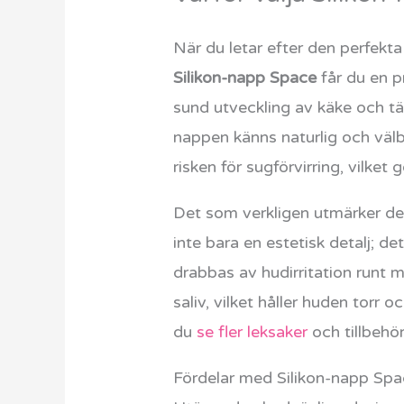
När du letar efter den perfekt
Silikon-napp Space
får du en p
sund utveckling av käke och tän
nappen känns naturlig och väl
risken för sugförvirring, vilke
Det som verkligen utmärker de
inte bara en estetisk detalj; d
drabbas av hudirritation run
saliv, vilket håller huden torr 
du
se fler leksaker
och tillbehör
Fördelar med Silikon-napp Sp