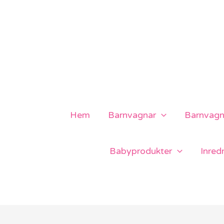
Hoppa
till
innehåll
Hem
Barnvagnar
Barnvagns
Babyprodukter
Inred