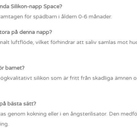
ända Silikon-napp Space?
framtagen för spädbarn i åldern 0-6 månader.
 stora på denna napp?
malt luftflöde, vilket förhindrar att saliv samlas mot h
ör barnet?
högkvalitativt silikon som är fritt från skadliga ämnen o
på bästa sätt?
ras genom kokning eller i en ångsterilisator. Den medf
ing.