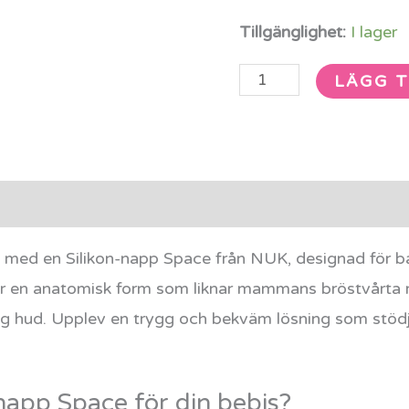
mängd
Tillgänglighet:
I lager
LÄGG T
rmation
Recensioner (0)
n med en Silikon-napp Space från NUK, designad för 
r en anatomisk form som liknar mammans bröstvårta m
slig hud. Upplev en trygg och bekväm lösning som stöd
-napp Space för din bebis?