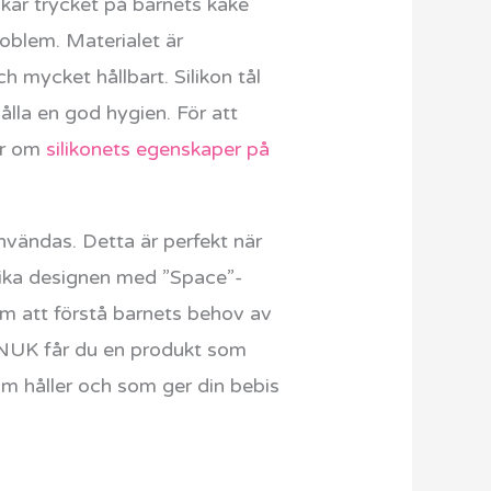
ar trycket på barnets käke
oblem. Materialet är
ch mycket hållbart. Silikon tål
ålla en god hygien. För att
mer om
silikonets egenskaper på
nvändas. Detta är perfekt när
unika designen med ”Space”-
om att förstå barnets behov av
d NUK får du en produkt som
om håller och som ger din bebis