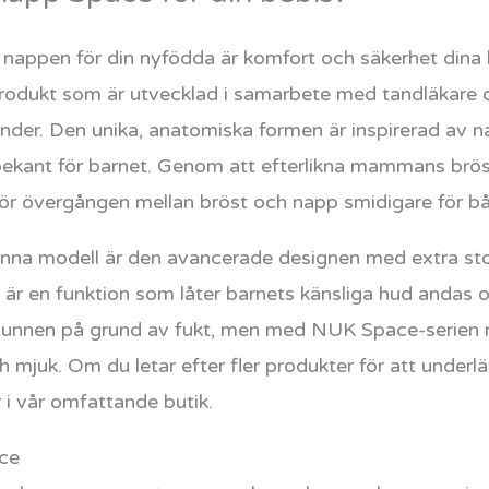
a nappen för din nyfödda är komfort och säkerhet dina 
rodukt som är utvecklad i samarbete med tandläkare o
der. Den unika, anatomiska formen är inspirerad av natu
bekant för barnet. Genom att efterlikna mammans brö
t gör övergången mellan bröst och napp smidigare för bå
nna modell är den avancerade designen med extra stora
et är en funktion som låter barnets känsliga hud andas
t munnen på grund av fukt, men med NUK Space-serien
och mjuk. Om du letar efter fler produkter för att underl
 i vår omfattande butik.
ace