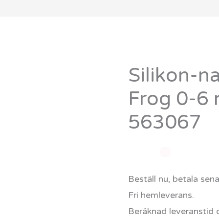
Silikon-n
Silikon-
napp
Frog 0-6
Space
563067
Frog
0-
6
mån
Beställ nu, betala sen
1-
Fri hemleverans.
pack
Beräknad leveranstid 
563067