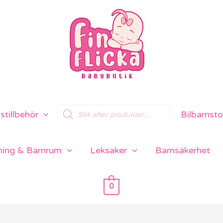
Products
tillbehör
Bilbarnsto
search
ning & Barnrum
Leksaker
Barnsäkerhet
0