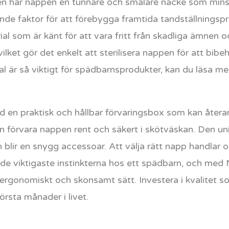
n har nappen en tunnare och smalare nacke som minsk
nde faktor för att förebygga framtida tandställningspr
rial som är känt för att vara fritt från skadliga ämnen o
ket gör det enkelt att sterilisera nappen för att bibeh
al är så viktigt för spädbarnsprodukter, kan du läsa 
d en praktisk och hållbar förvaringsbox som kan återa
kan förvara nappen rent och säkert i skötväskan. Den 
lir en snygg accessoar. Att välja rätt napp handlar 
 de viktigaste instinkterna hos ett spädbarn, och me
 ergonomiskt och skonsamt sätt. Investera i kvalitet s
örsta månader i livet.