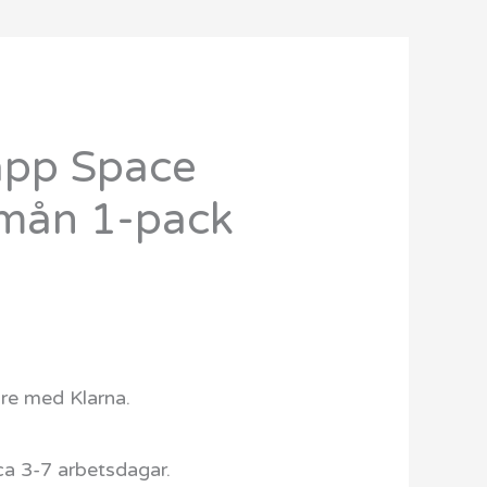
app Space
 mån 1-pack
are med Klarna.
ca 3-7 arbetsdagar.