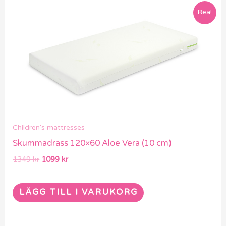
Det
Det
Rea!
ursprungliga
nuvarande
priset
priset
var:
är:
1349 kr.
1099 kr.
Children's mattresses
Skummadrass 120×60 Aloe Vera (10 cm)
1349
kr
1099
kr
LÄGG TILL I VARUKORG