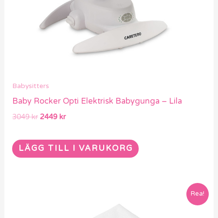
Babysitters
Baby Rocker Opti Elektrisk Babygunga – Lila
3049
kr
2449
kr
LÄGG TILL I VARUKORG
Det
Det
Rea!
ursprungliga
nuvarande
priset
priset
var:
är: