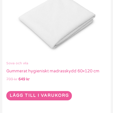
799 kr.
649 kr.
Sova och vila
Gummerat hygieniskt madrasskydd 60×120 cm
799
kr
649
kr
LÄGG TILL I VARUKORG