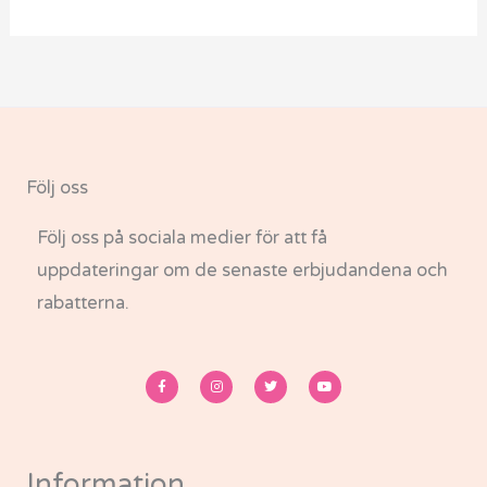
Följ oss
Följ oss på sociala medier för att få
uppdateringar om de senaste erbjudandena och
rabatterna.
F
I
T
Y
a
n
w
o
c
s
i
u
e
t
t
t
b
a
t
u
o
g
e
b
o
r
r
e
k
a
-
m
Information
f