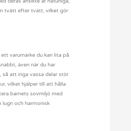
d deras ansikte är naturliga,
 tvätt efter tvätt, vilket gör
o ett varumärke du kan lita på.
snabbt, även när du har
 så att inga vassa delar stör
vilket hjälper till att hålla
tera barnets sovmiljö med
en lugn och harmonisk