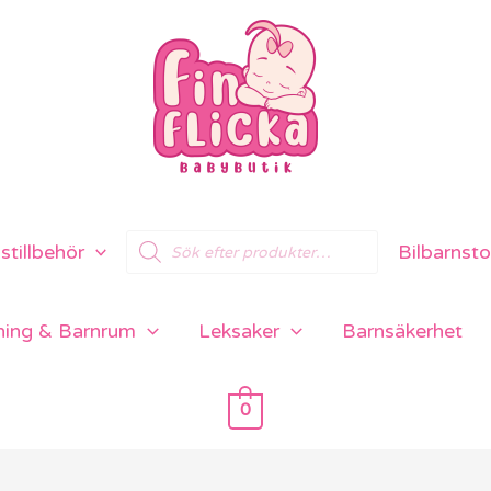
Products
tillbehör
Bilbarnsto
search
ning & Barnrum
Leksaker
Barnsäkerhet
0