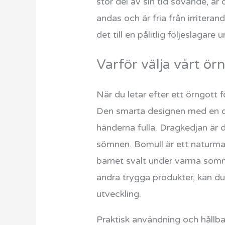
stor del av sin tid sovande, ä
andas och är fria från irriteran
det till en pålitlig följeslagare 
Varför välja vårt ör
När du letar efter ett örngott 
Den smarta designen med en dol
händerna fulla. Dragkedjan är d
sömnen. Bomull är ett naturmater
barnet svalt under varma somm
andra trygga produkter, kan d
utveckling.
Praktisk användning och hållba