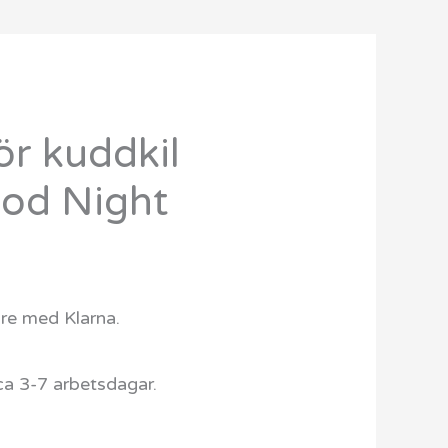
ör kuddkil
Det
od Night
ngliga
nuvarande
priset
r:
are med Klarna.
599 kr.
ca 3-7 arbetsdagar.