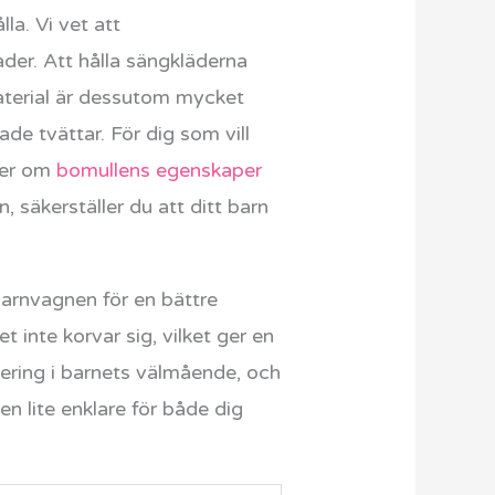
la. Vi vet att
ader. Att hålla sängkläderna
material är dessutom mycket
ade tvättar. För dig som vill
 mer om
bomullens egenskaper
n, säkerställer du att ditt barn
barnvagnen för en bättre
 inte korvar sig, vilket ger en
estering i barnets välmående, och
n lite enklare för både dig