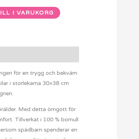
ILL I VARUKORG
tningen för en trygg och bekväm
ilar i storlekarna 30×38 cm
agnen.
förälder. Med detta örngott för
fort. Tillverkat i 100 % bomull
Eftersom spädbarn spenderar en