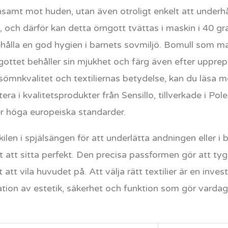
samt mot huden, utan även otroligt enkelt att underhål
, och därför kan detta örngott tvättas i maskin i 40 gr
ibehålla en god hygien i barnets sovmiljö. Bomull som 
rngottet behåller sin mjukhet och färg även efter upprep
sömnkvalitet och textiliernas betydelse, kan du läsa
ra i kvalitetsprodukter från Sensillo, tillverkade i Pole
r höga europeiska standarder.
en i spjälsängen för att underlätta andningen eller i 
att sitta perfekt. Den precisa passformen gör att tyget
 att vila huvudet på. Att välja rätt textilier är en inv
tion av estetik, säkerhet och funktion som gör vardage