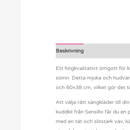
Beskrivning
Ytterligare info
Ett högkvalitativt örngott för 
sömn. Detta mjuka och hudvänli
och 60×38 cm, vilket gör det ti
Att välja rätt sängkläder till 
kuddkil från Sensillo får du e
med en tät och slitstark väv, 