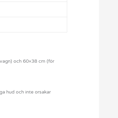
rnvagn) och 60×38 cm (för
iga hud och inte orsakar