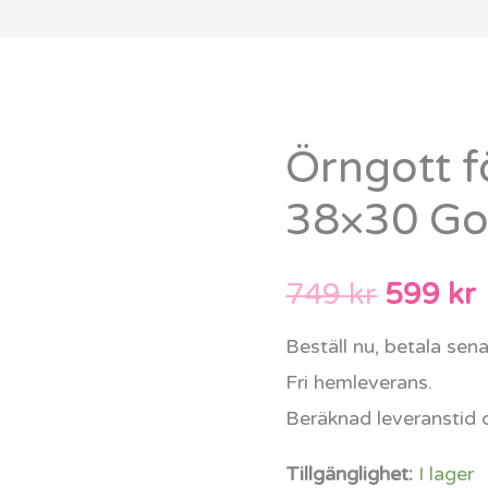
Örngott f
Örngott
Det
för
38×30 Go
urspru
kuddkil
38x30
priset
749
kr
599
kr
Good
var:
ä
Night
Beställ nu, betala sen
mängd
749 kr.
Fri hemleverans.
Beräknad leveranstid 
Tillgänglighet:
I lager