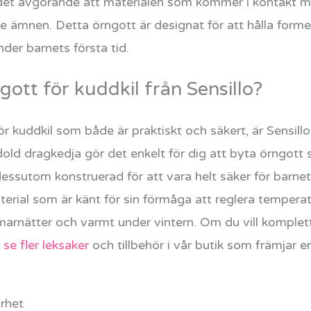
r det avgörande att materialen som kommer i kontakt me
de ämnen. Detta örngott är designat för att hålla formen
under barnets första tid.
ngott för kuddkil från Sensillo?
för kuddkil som både är praktiskt och säkert, är Sensill
d dragkedja gör det enkelt för dig att byta örngott 
essutom konstruerad för att vara helt säker för barnet,
ial som är känt för sin förmåga att reglera temperatur, 
arnätter och varmt under vintern. Om du vill komplet
u
se fler leksaker
och tillbehör i vår butik som främjar 
rhet