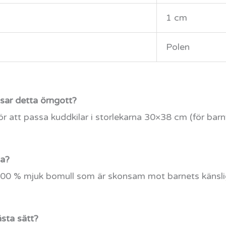
1 cm
Polen
ssar detta örngott?
ör att passa kuddkilar i storlekarna 30×38 cm (för ba
da?
 i 100 % mjuk bomull som är skonsam mot barnets känsl
ästa sätt?