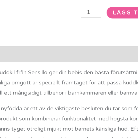
LÄGG T
rmation
Recensioner (0)
kuddkil från Sensillo ger din bebis den bästa förutsät
ga örngott är speciellt framtaget för att passa kuddk
ll ett mångsidigt tillbehör i barnkammaren eller barnv
din nyfödda är ett av de viktigaste besluten du tar som 
n produkt som kombinerar funktionalitet med högsta kom
känns tyget otroligt mjukt mot barnets känsliga hud. 