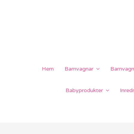
Hoppa
till
innehåll
Hem
Barnvagnar
Barnvagns
Babyprodukter
Inred