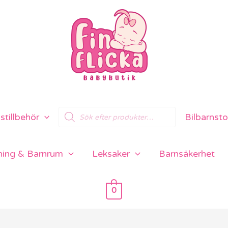
Products
tillbehör
Bilbarnsto
search
ning & Barnrum
Leksaker
Barnsäkerhet
0