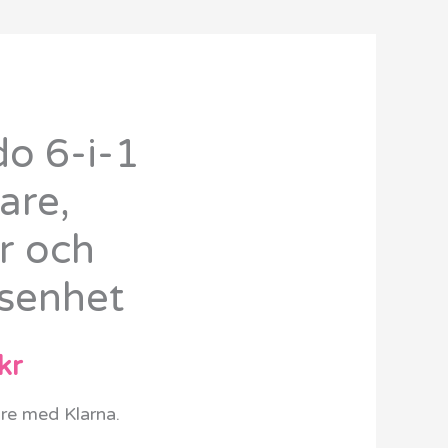
o 6-i-1
Det
are,
ungliga
nuvarande
or och
priset
gsenhet
är:
kr.
1799 kr.
kr
are med Klarna.