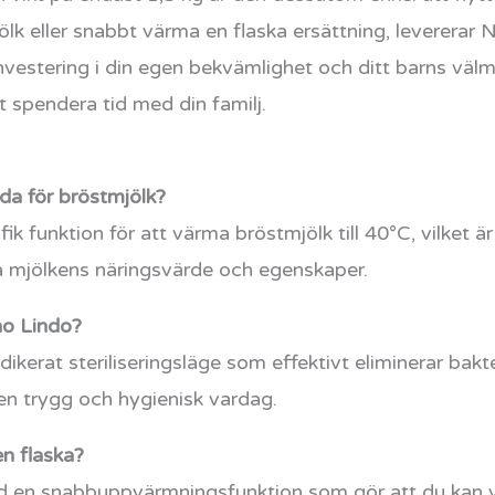
ölk eller snabbt värma en flaska ersättning, levererar
investering i din egen bekvämlighet och ditt barns välm
t spendera tid med din familj.
da för bröstmjölk?
fik funktion för att värma bröstmjölk till 40°C, vilke
a mjölkens näringsvärde och egenskaper.
no Lindo?
ikerat steriliseringsläge som effektivt eliminerar bakte
g en trygg och hygienisk vardag.
en flaska?
d en snabbuppvärmningsfunktion som gör att du kan v