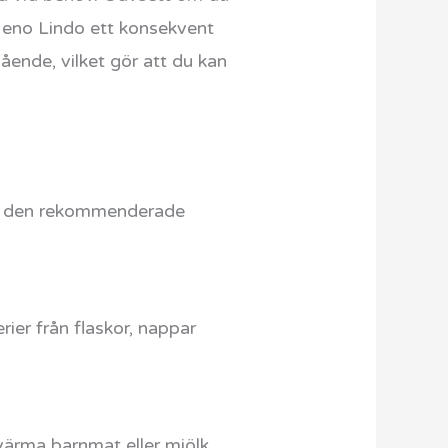
 Neno Lindo ett konsekvent
ående, vilket gör att du kan
t är den rekommenderade
rier från flaskor, nappar
ärma barnmat eller mjölk