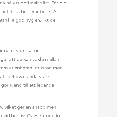
a på ett optimalt sätt. För dig
r
och tillbehör i vår butik. Att
tthålla god hygien, likt de
mare, sterilisator,
gör att du kan växla mellan
utom är enheten utrustad med
 att behöva tända stark
ör Neno till ett ledande
W, vilket ger en snabb men
ta vid behov. Oavsett om du