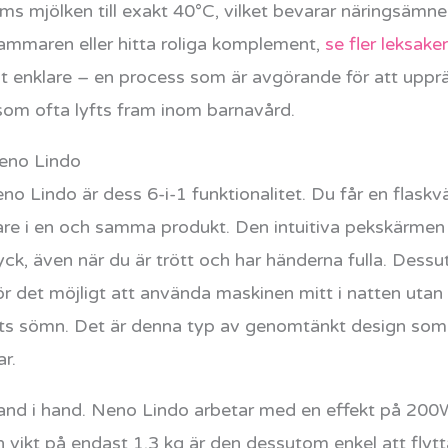
 mjölken till exakt 40°C, vilket bevarar näringsämnen
kammaren eller hitta roliga komplement,
se fler leksake
arit enklare – en process som är avgörande för att upprä
om ofta lyfts fram inom barnavård.
Neno Lindo
 Lindo är dess 6-i-1 funktionalitet. Du får en flaskvär
e i en och samma produkt. Den intuitiva pekskärmen 
ck, även när du är trött och har händerna fulla. Dess
ör det möjligt att använda maskinen mitt i natten utan
ts sömn. Det är denna typ av genomtänkt design som g
r.
hand i hand. Neno Lindo arbetar med en effekt på 200
ikt på endast 1,3 kg är den dessutom enkel att flyt