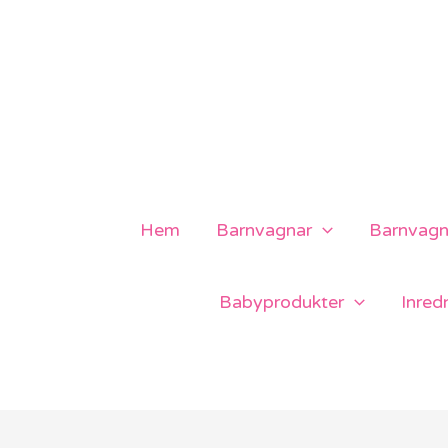
Hoppa
till
innehåll
Hem
Barnvagnar
Barnvagns
Babyprodukter
Inred