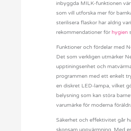
inbyggda MILK-funktionen värms
som vill utforska mer för barn
sterilisera flaskor har aldrig v
rekommendationer för
hygien
s
Funktioner och fördelar med 
Det som verkligen utmärker Neno
upptiningsenhet och matvärmar
programmen med ett enkelt try
en diskret LED-lampa, vilket g
belysning som kan störa barne
varumärke för moderna föräldra
Säkerhet och effektivitet går 
skonsam uppvärmning. Med en v