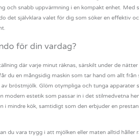
ning och snabb uppvärmning i en kompakt enhet. Med s
o det självklara valet för dig som söker en effektiv och
t.
indo för din vardag?
tällning där varje minut räknas, särskilt under de nätt
får du en mångsidig maskin som tar hand om allt från s
ng av bröstmjölk. Glöm otympliga och tunga apparater
n modern estetik som passar in i det stilmedvetna h
ven i mindre kök, samtidigt som den erbjuder en pres
 du vara trygg i att mjölken eller maten alltid håller 