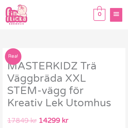
Hoppa
HU
till
0
innehåll
Det
Det
Rea!
MASTERKIDZ Trä
ursprungliga
nuvarande
Väggbräda XXL
priset
priset
STEM-vägg för
var:
är:
Kreativ Lek Utomhus
17849 kr.
14299 kr.
17849
kr
14299
kr