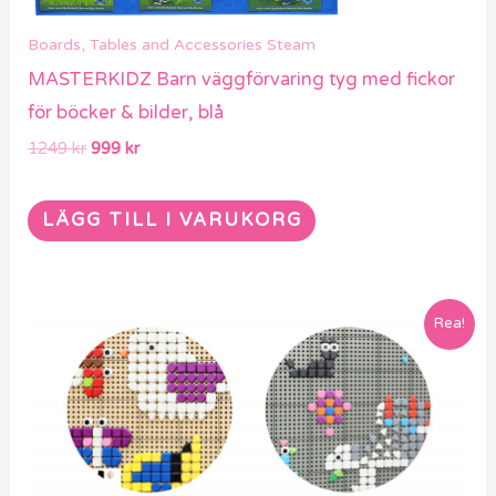
Boards, Tables and Accessories Steam
MASTERKIDZ Barn väggförvaring tyg med fickor
för böcker & bilder, blå
1249
kr
999
kr
LÄGG TILL I VARUKORG
Det
Det
Rea!
ursprungliga
nuvarande
priset
priset
var:
är:
3499 kr.
2799 kr.