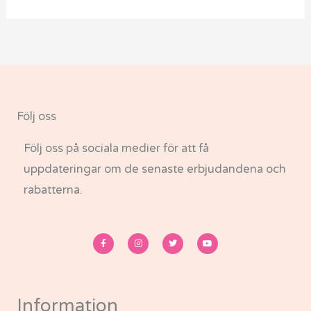
Följ oss
Följ oss på sociala medier för att få
uppdateringar om de senaste erbjudandena och
rabatterna.
F
I
T
Y
a
n
w
o
c
s
i
u
e
t
t
t
b
a
t
u
o
g
e
b
o
r
r
e
k
a
-
m
Information
f