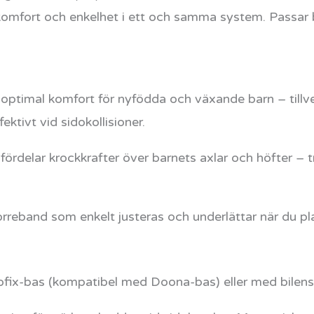
, komfort och enkelhet i ett och samma system. Passar b
 optimal komfort för nyfödda och växande barn – till
ktivt vid sidokollisioner.
fördelar krockkrafter över barnets axlar och höfter – 
eband som enkelt justeras och underlättar när du plac
fix-bas (kompatibel med Doona-bas) eller med bilens