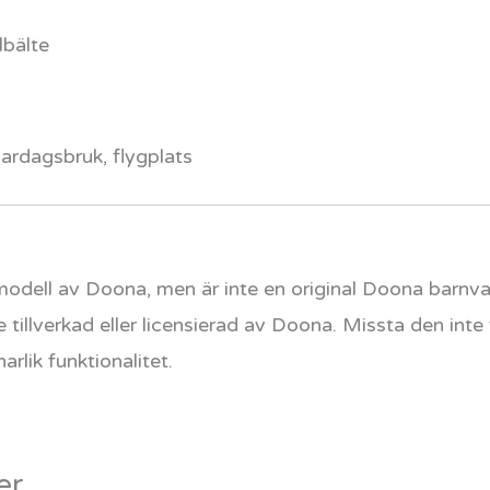
lbälte
vardagsbruk, flygplats
odell av Doona, men är inte en original Doona barnva
 tillverkad eller licensierad av Doona. Missta den inte
arlik funktionalitet.
er