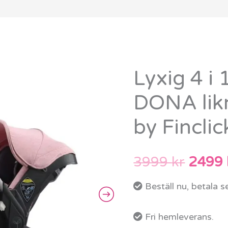
Lyxig 4 i
Det
DONA lik
urspr
by Fincli
priset
var:
3999
kr
2499
3999 
Beställ nu, betala 
Fri hemleverans.