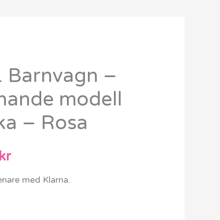
 1 Barnvagn –
Det
nande modell
ungliga
nuvarande
cka – Rosa
priset
är:
kr
kr.
2499 kr.
senare med Klarna.