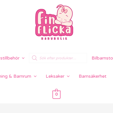
Products
tillbehör
Bilbarnsto
search
ning & Barnrum
Leksaker
Barnsäkerhet
0