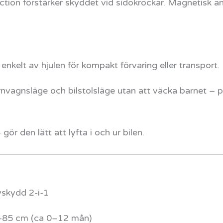
tion förstärker skyddet vid sidokrockar. Magnetisk ans
enkelt av hjulen för kompakt förvaring eller transport.
nvagnsläge och bilstolsläge utan att väcka barnet – pe
gör den lätt att lyfta i och ur bilen.
skydd 2-i-1
0–85 cm (ca 0–12 mån)