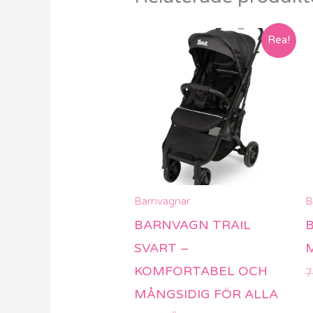
Det
Det
Rea!
ursprungliga
nuvarande
priset
priset
var:
är:
3499 kr.
2499 kr.
Barnvagnar
B
BARNVAGN TRAIL
SVART –
KOMFORTABEL OCH
MÅNGSIDIG FÖR ALLA