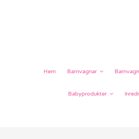
Hoppa
till
innehåll
Hem
Barnvagnar
Barnvagns
Babyprodukter
Inred