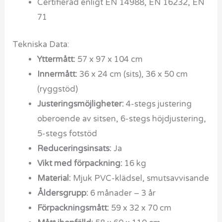
Certifierad enligt EN 14988, EN 16232, EN
71
Tekniska Data:
Yttermått:
57 x 97 x 104 cm
Innermått:
36 x 24 cm (sits), 36 x 50 cm
(ryggstöd)
Justeringsmöjligheter:
4-stegs justering
oberoende av sitsen, 6-stegs höjdjustering,
5-stegs fotstöd
Reduceringsinsats:
Ja
Vikt med förpackning:
16 kg
Material:
Mjuk PVC-klädsel, smutsavvisande
Åldersgrupp:
6 månader – 3 år
Förpackningsmått:
59 x 32 x 70 cm