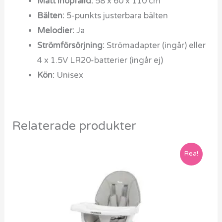
Mått ihopfälld:
58 x 60 x 110 cm
Bälten:
5-punkts justerbara bälten
Melodier:
Ja
Strömförsörjning:
Strömadapter (ingår) eller
4 x 1.5V LR20-batterier (ingår ej)
Kön:
Unisex
Relaterade produkter
Det
Det
Rea!
ursprungliga
nuvarande
priset
priset
var:
är:
1999 kr.
1499 kr.