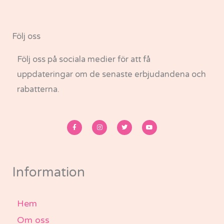
Följ oss
Följ oss på sociala medier för att få
uppdateringar om de senaste erbjudandena och
rabatterna.
F
I
T
Y
a
n
w
o
c
s
i
u
e
t
t
t
b
a
t
u
o
g
e
b
o
r
r
e
k
a
-
m
Information
f
Hem
Om oss