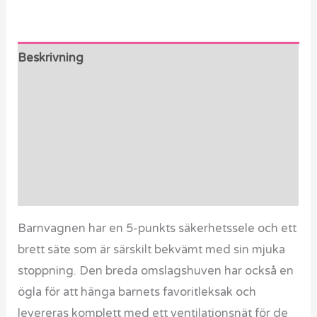
Beskrivning
Ytterligare information
Paket innehåller
Produktvideo
Recensioner (0)
Barnvagnen har en 5-punkts säkerhetssele och ett
brett säte som är särskilt bekvämt med sin mjuka
stoppning. Den breda omslagshuven har också en
ögla för att hänga barnets favoritleksak och
levereras komplett med ett ventilationsnät för de