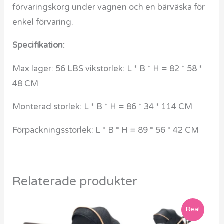
förvaringskorg under vagnen och en bärväska för
enkel förvaring.
Specifikation:
Max lager: 56 LBS vikstorlek: L * B * H = 82 * 58 *
48 CM
Monterad storlek: L * B * H = 86 * 34 * 114 CM
Förpackningsstorlek: L * B * H = 89 * 56 * 42 CM
Relaterade produkter
Det
Det
Den
Rea!
ursprungliga
nuvarande
här