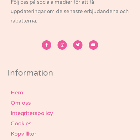
Följ oss på sociala medier för att få
uppdateringar om de senaste erbjudandena och
rabatterna.
F
I
T
Y
a
n
w
o
c
s
i
u
e
t
t
t
b
a
t
u
o
g
e
b
o
r
r
e
k
a
-
m
Information
f
Hem
Om oss
Integritetspolicy
Cookies
Köpvillkor