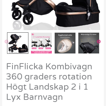
1
Lyx
Barnvagn
mängd
FinFlicka Kombivagn
360 graders rotation
Högt Landskap 2 i 1
Lyx Barnvagn