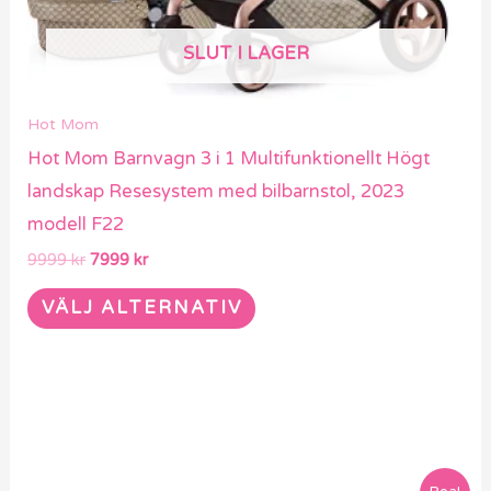
väljas
på
SLUT I LAGER
produktsidan
Hot Mom
Hot Mom Barnvagn 3 i 1 Multifunktionellt Högt
landskap Resesystem med bilbarnstol, 2023
modell F22
9999
kr
7999
kr
VÄLJ ALTERNATIV
Det
Det
Den