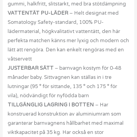
gummi, halkfritt, slitstarkt, med bra stötdämpning
VATTENTÄT PU-LÄDER
– Helt designat med
Somatology Safety-standard, 100% PU-
lädermaterial, högkvalitativt vattentätt, den här
perfekta matchen känns mer lyxig och modern och
lätt att rengöra. Den kan enkelt rengöras med en
våtservett
JUSTERBAR SÄTT
– barnvagn kostym för 0-48
månader baby. Sittvagnen kan ställas in i tre
lutningar (95 ° för sittande, 135 ° och 175 ° för
vila), nödvändigt för nyfödda barn
TILLGÄNGLIG LAGRING I BOTTEN
– Har
konstruerad konstruktion av aluminiumram som
garanterar barnvagnens hållbarhet med maximal
viktkapacitet på 35 kg. Har också en stor