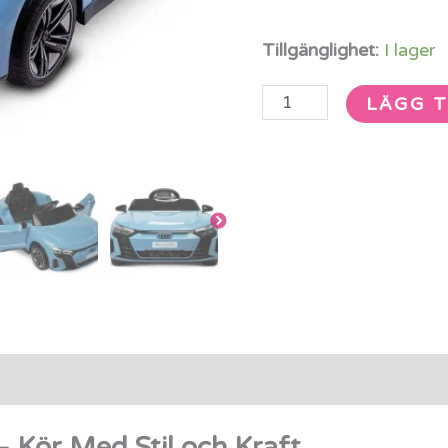
Tillgänglighet:
I lager
LÄGG T
rmation
Recensioner (0)
 Kör Med Stil och Kraft