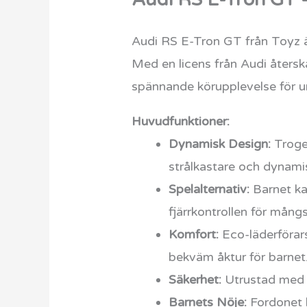
Audi RS E-Tron GT från Toyz är
Med en licens från Audi åters
spännande körupplevelse för u
Huvudfunktioner:
Dynamisk Design:
Troget
strålkastare och dynami
Spelalternativ:
Barnet kan
fjärrkontrollen för mång
Komfort:
Eco-läderförars
bekväm åktur för barnet
Säkerhet:
Utrustad med 3
Barnets Nöje:
Fordonet h