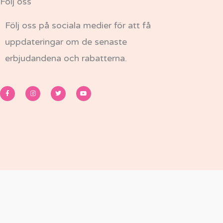
Följ oss
Följ oss på sociala medier för att få
uppdateringar om de senaste
erbjudandena och rabatterna.
F
I
T
Y
a
n
w
o
c
s
i
u
e
t
t
t
b
a
t
u
o
g
e
b
o
r
r
e
k
a
-
m
f