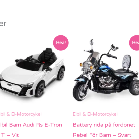
er
Det
Det
Det
Det
Rea!
Re
ursprungliga
nuvarande
ursprungliga
nuvarande
priset
priset
priset
priset
var:
är:
var:
är:
3999 kr.
3499 kr.
2999 kr.
2199 kr.
lbil & El-Motorcykel
Elbil & El-Motorcykel
lbil Barn Audi Rs E-Tron
Battery rida på fordonet
T – Vit
Rebel För Barn – Svart