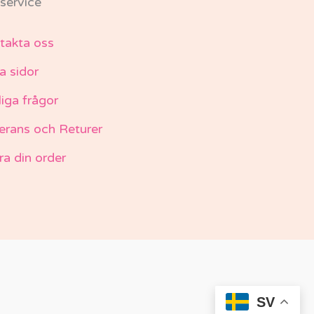
service
takta oss
a sidor
liga frågor
erans och Returer
ra din order
SV