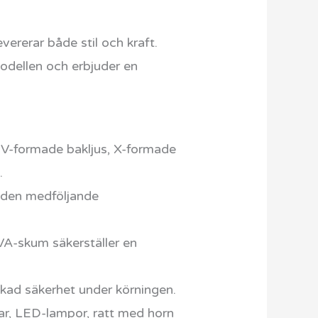
ererar både stil och kraft.
odellen och erbjuder en
 V-formade bakljus, X-formade
.
d den medföljande
VA-skum säkerställer en
kad säkerhet under körningen.
ar, LED-lampor, ratt med horn