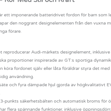
 ett imponerande batteridrivet fordon för barn som lev
kapar den noggrant designelementen från den vuxna m
nga förare.
 reproducerar Audi-märkets designelement, inklusive
ska proportioner inspirerade av GT:s sportiga dynamik
 köra fordonet själv eller låta föräldrar styra det me
sidig användning.
äte och fyra dämpade hjul gjorda av högkvalitativt E
.
-punkts säkerhetsbälten och automatisk broms för ö
ar flera spännande funktioner, inklusive öppningsdörr