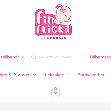
Products
tillbehör
Bilbarnsto
search
ning & Barnrum
Leksaker
Barnsäkerhet
0