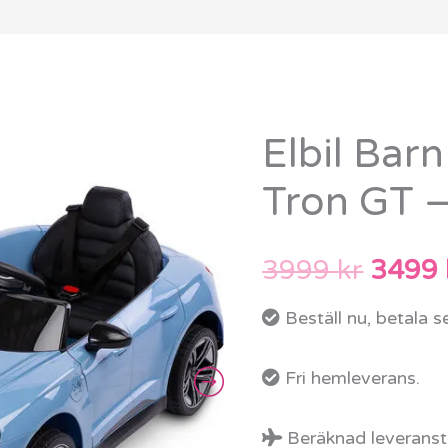
Elbil Bar
Elbil
Det
Barn
Tron GT –
urspr
Audi
Rs
priset
3999
kr
3499
E-
var:
Tron
Beställ nu, betala 
GT
3999 
–
Fri hemleverans.
Blå
Beräknad leveransti
mängd