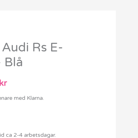
n Audi Rs E-
Det
 Blå
ungliga
nuvarande
priset
kr
är:
senare med Klarna.
kr.
3499 kr.
d ca 2-4 arbetsdagar.