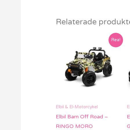
Relaterade produkt
Det
Det
Rea!
ursprungliga
nuvarande
priset
priset
var:
är:
4999 kr.
4499 kr.
Elbil & El-Motorcykel
E
Elbil Barn Off Road –
E
RINGO MORO
G