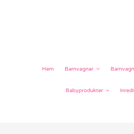
Hoppa
till
innehåll
Hem
Barnvagnar
Barnvagns
Babyprodukter
Inred