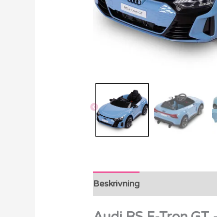
Beskrivning
Ytterligare info
Audi RS E-Tron GT –