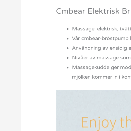
Cmbear Elektrisk B
Massage, elektrisk, tvät
Vår cmbear-bröstpump ha
Användning av ensidig el
Nivåer av massage som ka
Massagekudde ger mödrar
mjölken kommer in i kont