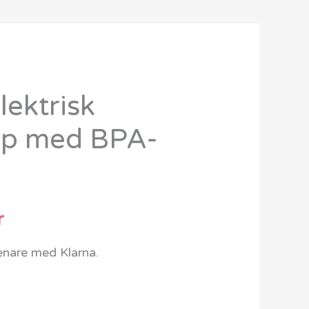
ektrisk
Det
p med BPA-
ungliga
nuvarande
priset
är:
r
kr.
899 kr.
senare med Klarna.