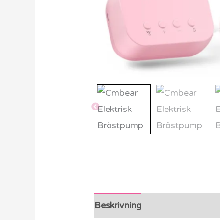
Beskrivning
Ytterligare info