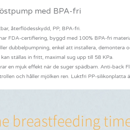
röstpump med BPA-fri
tbar, återflödesskydd, PP, BPA-fri.
r FDA-certifiering, byggd med 100% BPA-fri material
ler dubbelpumpning, enkel att installera, demontera o
n ställas in fritt, maximal sug upp till 58 KPa.
 en mjuk effekt när de suger spädbarn. Anti-back Fl
rollen och håller mjölken ren. Luktfri PP-silikonplatta