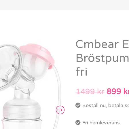
Cmbear El
Cmbear
Det
Elektrisk
Bröstpum
urspr
Bröstpump
fri
med
priset
BPA-
var:
fri
1499
kr
899
k
mängd
1499 
Beställ nu, betala 
Fri hemleverans.