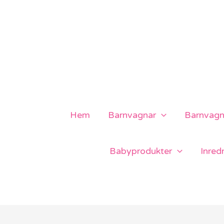
Hoppa
till
innehåll
Hem
Barnvagnar
Barnvagns
Babyprodukter
Inred