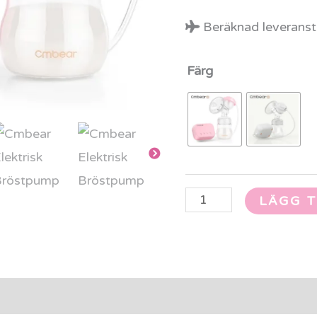
Beräknad leveranst
Färg
LÄGG T
rmation
Produktvideo
Recensioner (0)