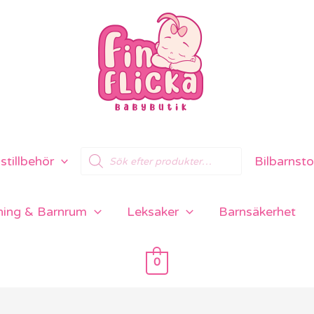
Products
tillbehör
Bilbarnsto
search
ning & Barnrum
Leksaker
Barnsäkerhet
0