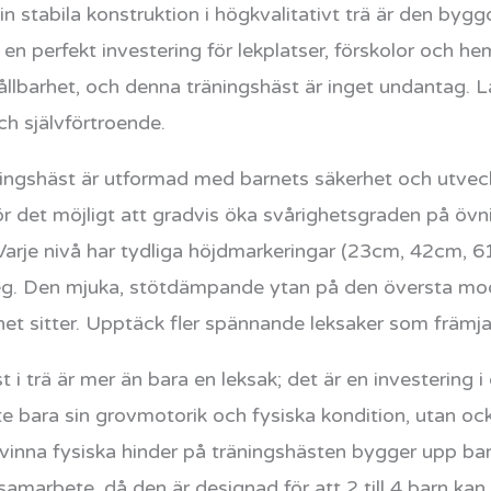
n stabila konstruktion i högkvalitativt trä är den byggd
ll en perfekt investering för lekplatser, förskolor och
llbarhet, och denna träningshäst är inget undantag. L
och självförtroende.
häst är utformad med barnets säkerhet och utveckl
ör det möjligt att gradvis öka svårighetsgraden på övn
 Varje nivå har tydliga höjdmarkeringar (23cm, 42cm, 
steg. Den mjuka, stötdämpande ytan på den översta mo
net sitter. Upptäck fler spännande leksaker som främja
rä är mer än bara en leksak; det är en investering i 
e bara sin grovmotorik och fysiska kondition, utan oc
vinna fysiska hinder på träningshästen bygger upp ba
amarbete, då den är designad för att 2 till 4 barn kan 