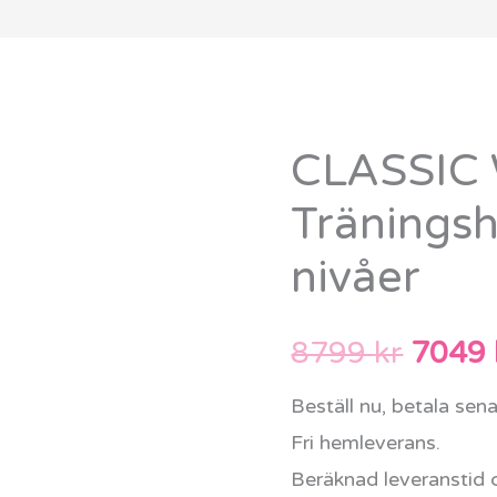
CLASSIC
Det
Träningshä
urspr
nivåer
priset
var:
8799
kr
7049
8799 
Beställ nu, betala sen
Fri hemleverans.
Beräknad leveranstid 