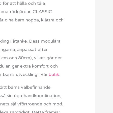
 för att hålla och tåla
 hemmaträdgårdar. CLASSIC
åt dina barn hoppa, klättra och
ing i åtanke. Dess modulära
ingarna, anpassat efter
61cm och 80cm), vilket gör det
dulen ger extra komfort och
r barns utveckling i vår
butik
.
ditt barns välbefinnande.
kså sin öga-handkoordination,
rnets självförtroende och mod.
leka samtidigt. Detta främjar