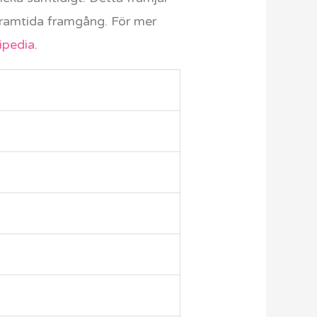
 framtida framgång. För mer
ipedia
.