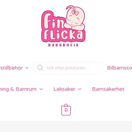
Products
tillbehör
Bilbarnsto
search
ning & Barnrum
Leksaker
Barnsäkerhet
0