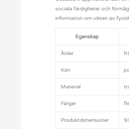
sociala färdigheter och förmåg
information om vikten av fysisk
Egenskap
Ålder
fr
Kön
po
Material
tr
Färger
fl
Produktdimensioner
9