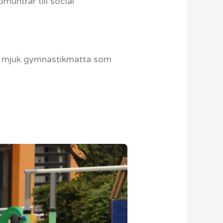
muntrar till social
 en mjuk gymnastikmatta som