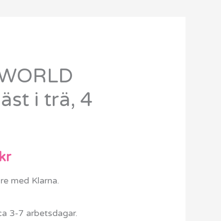
 WORLD
Det
st i trä, 4
ungliga
nuvarande
priset
är:
kr
kr.
7049 kr.
are med Klarna.
ca 3-7 arbetsdagar.