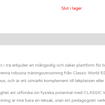
Slut i lager
rmation
Recensioner (0)
trä erbjuder en mångsidig och säker plattform för ba
Denna robusta träningsutrustning från Classic World E
us, och är ett utmärkt komplement till lekplatsen eller
lighet att utforska sin fysiska potential med CLASSIC
tning är inte bara en leksak, utan ett pedagogiskt ver