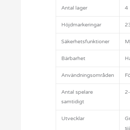
Antal lager
4
Höjdmarkeringar
2
Säkerhetsfunktioner
M
Bärbarhet
Ha
Användningsområden
Fö
Antal spelare
2
samtidigt
Utvecklar
Gr
sj