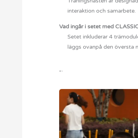
Träningshästen är designad f
interaktion och samarbete.
Vad ingår i setet med CLASS
Setet inkluderar 4 trämodul
läggs ovanpå den översta 
”`