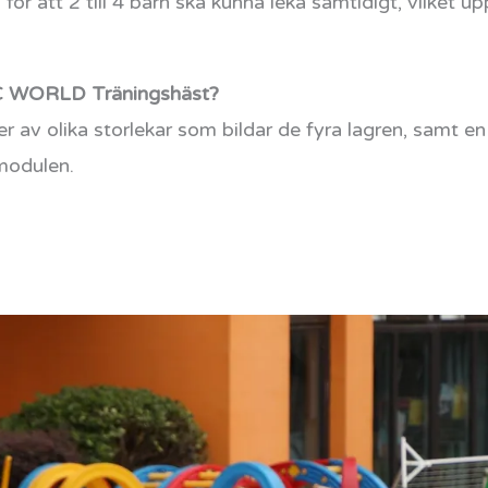
ör att 2 till 4 barn ska kunna leka samtidigt, vilket upp
IC WORLD Träningshäst?
er av olika storlekar som bildar de fyra lagren, samt
modulen.