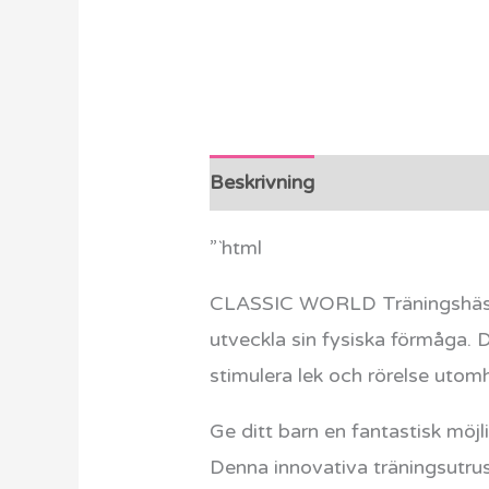
Beskrivning
Ytterligare info
”`html
CLASSIC WORLD Träningshäst i 
utveckla sin fysiska förmåga. 
stimulera lek och rörelse utomh
Ge ditt barn en fantastisk möj
Denna innovativa träningsutrus