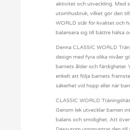
aktivitet och utveckling. Med si
utomhusbruk, vilket gör den ti
WORLD står för kvalitet och hå
balansera sig till bättre hälsa 
Denna CLASSIC WORLD Tränings
design med fyra olika nivåer g
barnets ålder och färdigheter.
enkelt att följa barnets fram
säkerhet vid hopp eller när bar
CLASSIC WORLD Träningshäst i t
Genom lek utvecklar barnen int
balans och smidighet. Att över
Dessutom uppmuntrar den till s