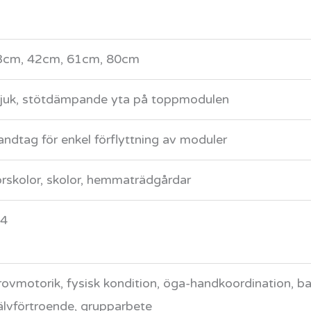
3cm, 42cm, 61cm, 80cm
juk, stötdämpande yta på toppmodulen
ndtag för enkel förflyttning av moduler
rskolor, skolor, hemmaträdgårdar
-4
ovmotorik, fysisk kondition, öga-handkoordination, ba
älvförtroende, grupparbete