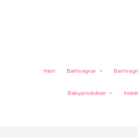
Hoppa
till
innehåll
Hem
Barnvagnar
Barnvagns
Babyprodukter
Inred