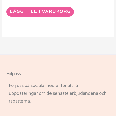
LÄGG TILL I VARUKORG
Följ oss
Följ oss på sociala medier för att få
uppdateringar om de senaste erbjudandena och
rabatterna.
F
I
T
Y