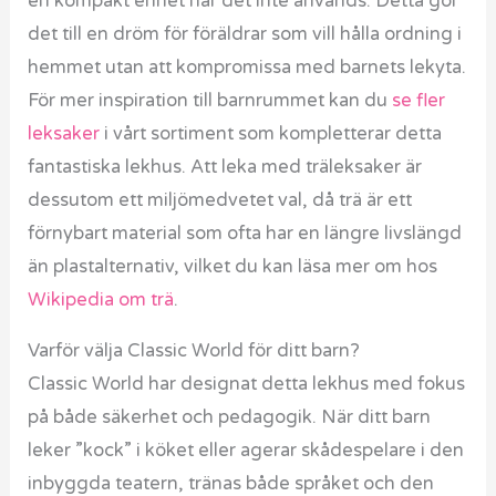
en kompakt enhet när det inte används. Detta gör
det till en dröm för föräldrar som vill hålla ordning i
hemmet utan att kompromissa med barnets lekyta.
För mer inspiration till barnrummet kan du
se fler
leksaker
i vårt sortiment som kompletterar detta
fantastiska lekhus. Att leka med träleksaker är
dessutom ett miljömedvetet val, då trä är ett
förnybart material som ofta har en längre livslängd
än plastalternativ, vilket du kan läsa mer om hos
Wikipedia om trä
.
Varför välja Classic World för ditt barn?
Classic World har designat detta lekhus med fokus
på både säkerhet och pedagogik. När ditt barn
leker ”kock” i köket eller agerar skådespelare i den
inbyggda teatern, tränas både språket och den