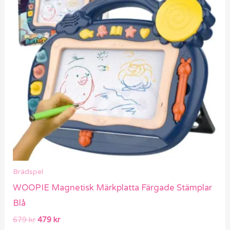
Brädspel
WOOPIE Magnetisk Märkplatta Färgade Stämplar
Blå
679
kr
479
kr