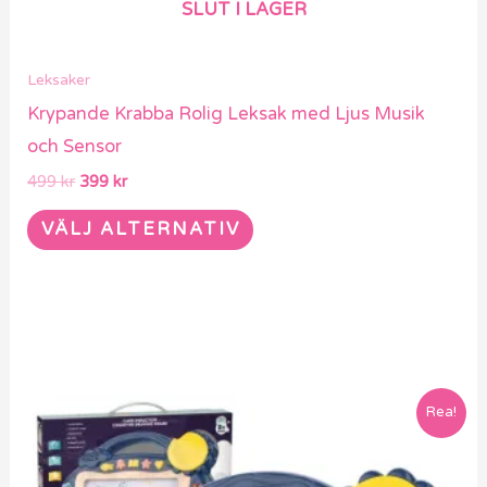
SLUT I LAGER
produktsidan
Leksaker
Krypande Krabba Rolig Leksak med Ljus Musik
och Sensor
499
kr
399
kr
VÄLJ ALTERNATIV
Det
Det
Rea!
ursprungliga
nuvarande
priset
priset
var:
är:
679 kr.
479 kr.