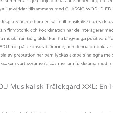
mmer att ge glädje och lärande under lång tid. Utfo
ya ljudvärldar tillsammans med CLASSIC WORLD ED
ts är inte bara en källa till musikaliskt uttryck ut
a sin finmotorik och koordination när de interagerar m
 musik från tidig ålder kan ha långvariga positiva eff
 tror på lekbaserat lärande, och denna produkt är ut
sla av prestation när barn lyckas skapa sina egna melod
leksaker i vårt sortiment. Läs mer om fördelarna med m
Musikalisk Trälekgård XXL: En In