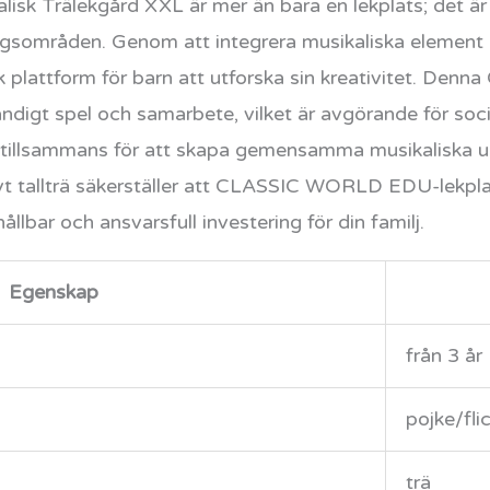
 Trälekgård XXL är mer än bara en lekplats; det är
ingsområden. Genom att integrera musikaliska element
lattform för barn att utforska sin kreativitet. D
ändigt spel och samarbete, vilket är avgörande för socia
tillsammans för att skapa gemensamma musikaliska u
ivt tallträ säkerställer att CLASSIC WORLD EDU-lekpl
hållbar och ansvarsfull investering för din familj.
Egenskap
från 3 år
pojke/fli
trä