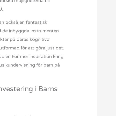
rska möjligheterna till
U.
an också en fantastisk
ed de inbyggda instrumenten.
ekter på deras kognitiva
formad för att göra just det.
ier. För mer inspiration kring
usikundervisning för barn på
vestering i Barns