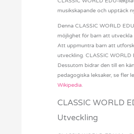
CLASSIC WORLD EDU-lekplats ko
musikskapande och upptäck n
Denna CLASSIC WORLD EDU-lekpla
möjlighet för barn att utveckl
Att uppmuntra barn att utforska
utveckling. CLASSIC WORLD EDU
Dessutom bidrar den till en kän
pedagogiska leksaker, se fler 
Wikipedia
.
CLASSIC WORLD EDU 
Utveckling