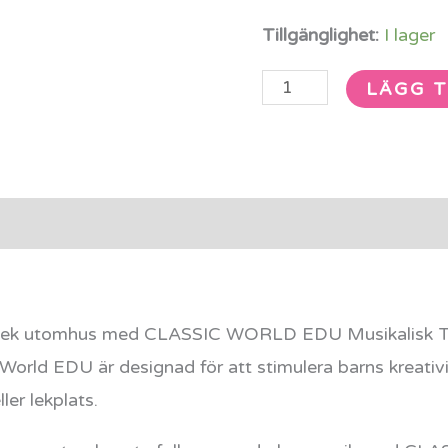
Tillgänglighet:
I lager
LÄGG T
rmation
Recensioner (0)
 lek utomhus med CLASSIC WORLD EDU Musikalisk T
c World EDU är designad för att stimulera barns kreati
ller lekplats.