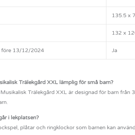
135.5 x 7
132 x 12
U före 13/12/2024
Ja
lisk Trälekgård XXL lämplig för små barn?
kalisk Trälekgård XXL är designad för barn från 3 år
arn.
går i lekplatsen?
ockspel, plåtar och ringklockor som barnen kan använd