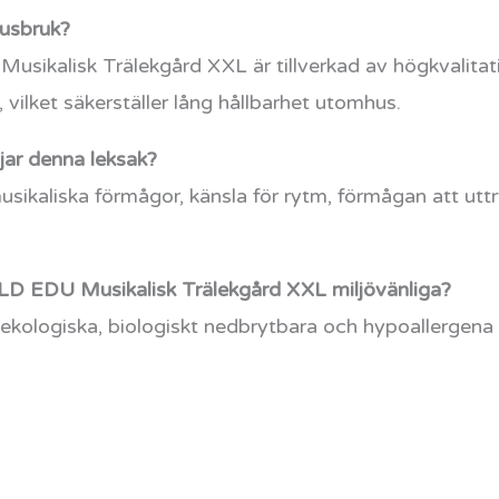
husbruk?
kalisk Trälekgård XXL är tillverkad av högkvalitati
 vilket säkerställer lång hållbarhet utomhus.
jar denna leksak?
sikaliska förmågor, känsla för rytm, förmågan att uttry
D EDU Musikalisk Trälekgård XXL miljövänliga?
v ekologiska, biologiskt nedbrytbara och hypoallergena ma