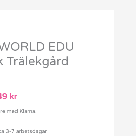
 WORLD EDU
Det
k Trälekgård
rungliga
nuvarande
t
priset
är:
49
kr
9 kr.
14949 kr.
are med Klarna.
ca 3-7 arbetsdagar.