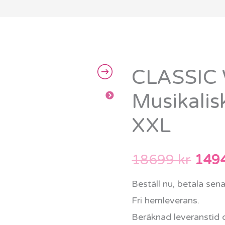
CLASSIC
CLASSIC
Det
WORLD
Musikalis
ursp
EDU
XXL
Musikalisk
prise
Trälekgård
var:
XXL
18699
kr
149
mängd
1869
Beställ nu, betala sen
Fri hemleverans.
Beräknad leveranstid 