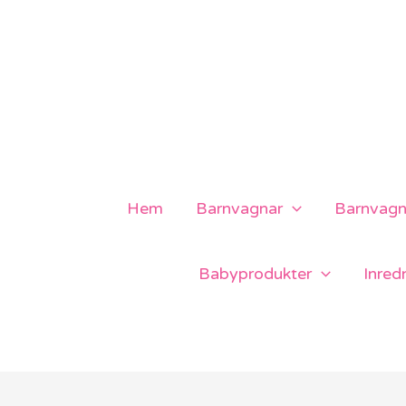
Hoppa
till
innehåll
Hem
Barnvagnar
Barnvagns
Babyprodukter
Inred