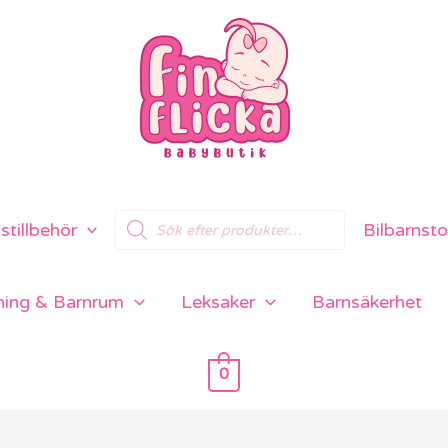
Products
tillbehör
Bilbarnsto
search
ning & Barnrum
Leksaker
Barnsäkerhet
0