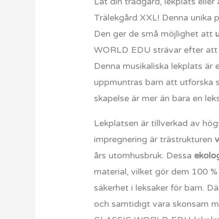
Låt din trädgård, lekplats e
Trälekgård XXL! Denna unika pr
Den ger de små möjlighet att
WORLD EDU strävar efter att sk
Denna musikaliska lekplats är
uppmuntras barn att utforska s
skapelse är mer än bara en leksa
Lekplatsen är tillverkad av hög
impregnering är trästrukturen
års utomhusbruk. Dessa
ekolog
material, vilket gör dem 100 
säkerhet i leksaker för barn.
och samtidigt vara skonsam mot