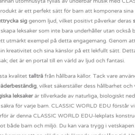
ller annan utomhusyta fyllas av underbar musik med 
odukt är ett perfekt sätt för barn att komponera sina
uttrycka sig
genom ljud, vilket positivt påverkar deras
apa leksaker som inte bara underhåller utan också bidr
 ett utmärkt exempel på detta engagemang. Genom att 
in kreativitet och sina känslor på ett lekfullt sätt
k; det är en portal till en värld av ljud och fantasi.
sta kvalitet
tallträ
från hållbara källor. Tack vare använd
väderbeständig
, vilket säkerställer dess hållbarhet o
iska leksaker
är tillverkade av naturliga, biologiskt n
% säkra för varje barn. CLASSIC WORLD EDU förstår vi
 Därför är denna CLASSIC WORLD EDU-lekplats konstrue
 både barn och miljö. Du kan vara trygg i vetskapen 