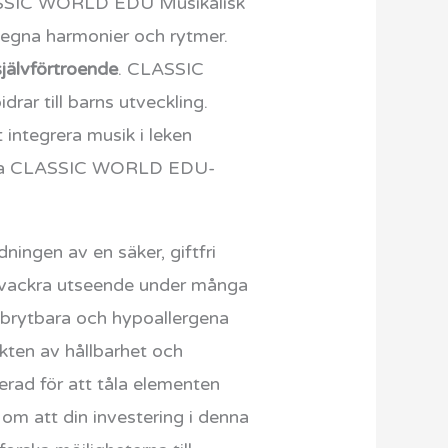
CLASSIC WORLD EDU Musikalisk
 egna harmonier och rytmer.
självförtroende
. CLASSIC
ar till barns utveckling.
integrera musik i leken
. Detta CLASSIC WORLD EDU-
ningen av en säker, giftfri
ch vackra utseende under många
edbrytbara och hypoallergena
kten av hållbarhet och
rad för att tåla elementen
om att din investering i denna