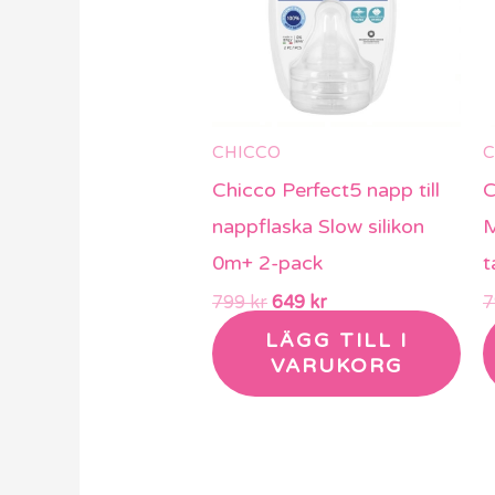
CHICCO
C
Chicco Perfect5 napp till
C
nappflaska Slow silikon
M
0m+ 2-pack
t
799
kr
649
kr
LÄGG TILL I
VARUKORG