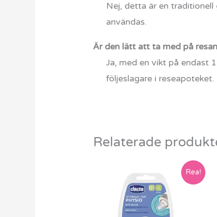
Nej, detta är en traditionel
användas.
Är den lätt att ta med på resa
Ja, med en vikt på endast 1
följeslagare i reseapoteket.
Relaterade produkt
Det
Det
Rea!
ursprungliga
nuvarande
priset
priset
var:
är:
799 kr.
649 kr.