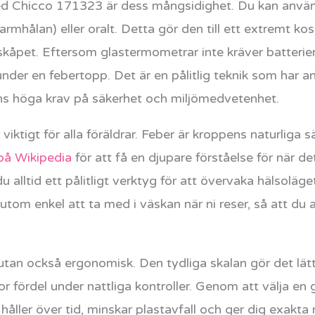
med Chicco 171323 är dess mångsidighet. Du kan anvä
i armhålan) eller oralt. Detta gör den till ett extremt k
kåpet. Eftersom glastermometrar inte kräver batterier
under en febertopp. Det är en pålitlig teknik som har a
s höga krav på säkerhet och miljömedvetenhet.
 viktigt för alla föräldrar. Feber är kroppens naturliga 
på Wikipedia
för att få en djupare förståelse för när d
 alltid ett pålitligt verktyg för att övervaka hälsoläge
om enkel att ta med i väskan när ni reser, så att du al
 utan också ergonomisk. Den tydliga skalan gör det lät
 stor fördel under nattliga kontroller. Genom att välja 
håller över tid, minskar plastavfall och ger dig exakta 