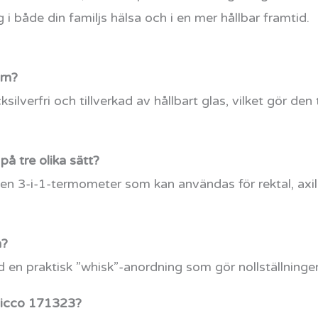
g i både din familjs hälsa och i en mer hållbar framtid.
rn?
ilverfri och tillverkad av hållbart glas, vilket gör den ti
å tre olika sätt?
n 3-i-1-termometer som kan användas för rektal, axill
n?
n praktisk ”whisk”-anordning som gör nollställningen 
Chicco 171323?