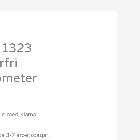
71323
Det
rfri
ngliga
nuvarande
ometer
priset
r:
749 kr.
are med Klarna.
ca 3-7 arbetsdagar.