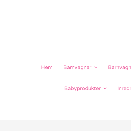
Hoppa
till
innehåll
Hem
Barnvagnar
Barnvagns
Babyprodukter
Inred