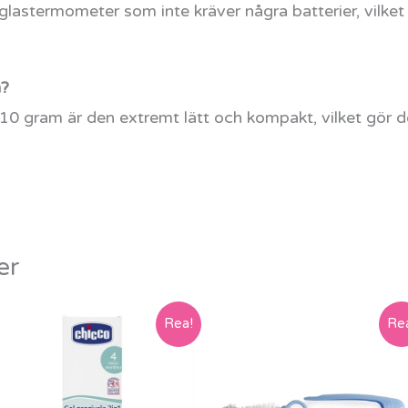
l glastermometer som inte kräver några batterier, vilket 
n?
10 gram är den extremt lätt och kompakt, vilket gör den
er
Det
Det
Det
Det
Rea!
Re
ursprungliga
nuvarande
ursprungliga
nuvarande
priset
priset
priset
priset
var:
är:
var:
är:
799 kr.
649 kr.
849 kr.
699 kr.