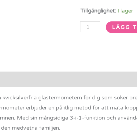
Tillgänglighet:
I lager
LÄGG T
rmation
Recensioner (0)
kvicksilverfria glastermometern för dig som söker pre
rmometer erbjuder en pålitlig metod för att mäta kro
 ämnen. Med sin mångsidiga 3-i-1-funktion och använd
r den medvetna familjen.