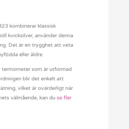
71323 kombinerar klassisk
höll kvicksilver, använder denna
ng. Det är en trygghet att veta
yfödda eller äldre.
en termometer som är utformad
dningen blir det enkelt att
ning, vilket är ovärderligt när
barnets välmående, kan du
se fler