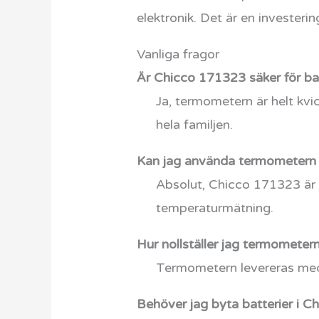
elektronik. Det är en investerin
Vanliga fragor
Är Chicco 171323 säker för ba
Ja, termometern är helt kvicks
hela familjen.
Kan jag använda termometern p
Absolut, Chicco 171323 är e
temperaturmätning.
Hur nollställer jag termometer
Termometern levereras med e
Behöver jag byta batterier i 