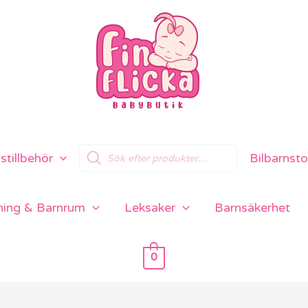
Products
tillbehör
Bilbarnsto
search
ning & Barnrum
Leksaker
Barnsäkerhet
0