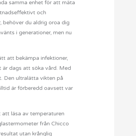
nda samma enhet för att mäta
ostnadseffektivt och
, behöver du aldrig oroa dig
nvänts i generationer, men nu
sätt att bekämpa infektioner,
et är dags att söka vård. Med
t. Den ultralätta vikten på
ltid är förberedd oavsett var
t att läsa av temperaturen
en glastermometer från Chicco
resultat utan krånglig