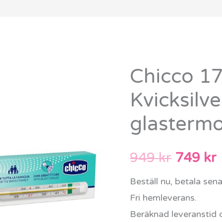
Chicco 1
Chicco
Det
171323
Kvicksilve
urspru
Kvicksilverfri
glasterm
glastermometer
priset
mängd
var:
ä
949
kr
749
kr
949 kr.
Beställ nu, betala sen
Fri hemleverans.
Beräknad leveranstid 