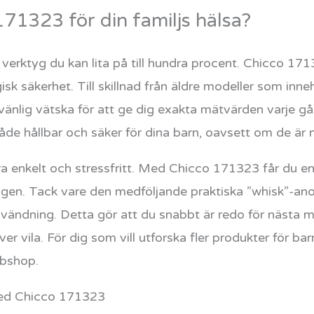
171323 för din familjs hälsa?
ett verktyg du kan lita på till hundra procent. Chicco 1
k säkerhet. Till skillnad från äldre modeller som inne
änlig vätska för att ge dig exakta mätvärden varje gå
de hållbar och säker för dina barn, oavsett om de är n
a enkelt och stressfritt. Med Chicco 171323 får du 
dagen. Tack vare den medföljande praktiska ”whisk”-anor
vändning. Detta gör att du snabbt är redo för nästa mät
er vila. För dig som vill utforska fler produkter för 
bbshop.
med Chicco 171323