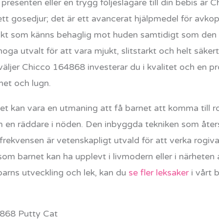
presenten eller en trygg följeslagare till din bebis är C
tt gosedjur; det är ett avancerat hjälpmedel för avkopp
kt som känns behaglig mot huden samtidigt som den s
 noga utvalt för att vara mjukt, slitstarkt och helt säk
ljer Chicco 164868 investerar du i kvalitet och en p
het och lugn.
t kan vara en utmaning att få barnet att komma till ro,
n räddare i nöden. Den inbyggda tekniken som återsk
 frekvensen är vetenskapligt utvald för att verka rogi
om barnet kan ha upplevt i livmodern eller i närheten 
t barns utveckling och lek, kan du
se fler leksaker
i vårt 
868 Putty Cat