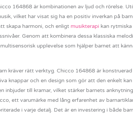
icco 164868 är kombinationen av ljud och rörelse. Ut
usik, vilket har visat sig ha en positiv inverkan på bar
att skapa harmoni, och enligt
musikterapi
kan rytmiska l
essnivåer. Genom att kombinera dessa klassiska melod
ltisensorisk upplevelse som hjälper barnet att känna 
barn kräver rätt verktyg. Chicco 164868 är konstruerad 
tiva knappar och en design som gör att den enkelt kan 
inbjuder till kramar, vilket stärker barnets anknytning 
co, ett varumärke med lång erfarenhet av barnartikla
riterade i varje detalj. Det är en investering i både b