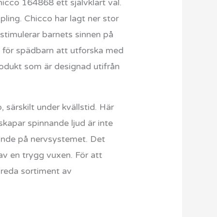
hicco 164868 ett självklart val.
ling. Chicco har lagt ner stor
timulerar barnets sinnen på
ert för spädbarn att utforska med
rodukt som är designad utifrån
 särskilt under kvällstid. Här
apar spinnande ljud är inte
vande på nervsystemet. Det
av en trygg vuxen. För att
breda sortiment av