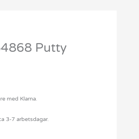
64868 Putty
are med Klarna.
ca 3-7 arbetsdagar.