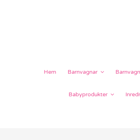
Hoppa
till
innehåll
Hem
Barnvagnar
Barnvagns
Babyprodukter
Inred