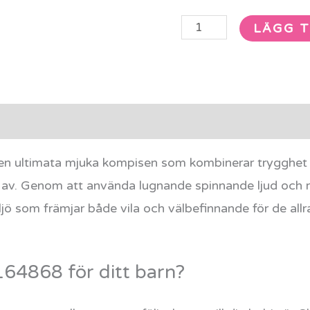
LÄGG T
rmation
Recensioner (0)
n ultimata mjuka kompisen som kombinerar trygghet 
na av. Genom att använda lugnande spinnande ljud och 
jö som främjar både vila och välbefinnande för de allr
164868 för ditt barn?