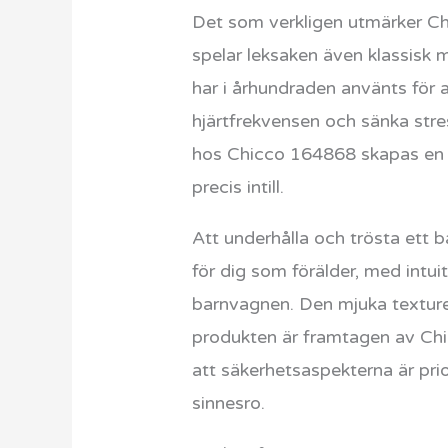
Det som verkligen utmärker Ch
spelar leksaken även klassisk m
har i århundraden använts för 
hjärtfrekvensen och sänka str
hos Chicco 164868 skapas en mu
precis intill.
Att underhålla och trösta ett 
för dig som förälder, med intui
barnvagnen. Den mjuka texturen 
produkten är framtagen av Chic
att säkerhetsaspekterna är prio
sinnesro.