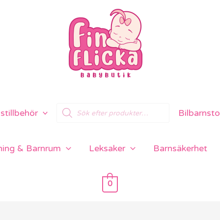
Products
tillbehör
Bilbarnsto
search
ning & Barnrum
Leksaker
Barnsäkerhet
0