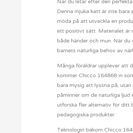
När du letar efter den perfekta 
Denna mjuka katt är inte bara e
möda på att utveckla en produ
ett positivt sätt. Materialet är
både händer och mun. När du vä
barnets naturliga behov av när
Många föräldrar upplever att de
kommer Chicco 164868 in som e
bara mysig att lyssna på, utan
påminner om de naturliga ljud s
utforska fler alternativ för dit
pedagogiska produkter.
Teknologin bakom Chicco 164