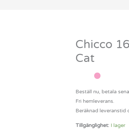
Chicco 1
Chicco
164868
Cat
Putty
Cat
mängd
Beställ nu, betala sen
Fri hemleverans.
Beräknad leveranstid 
Tillgänglighet:
I lager