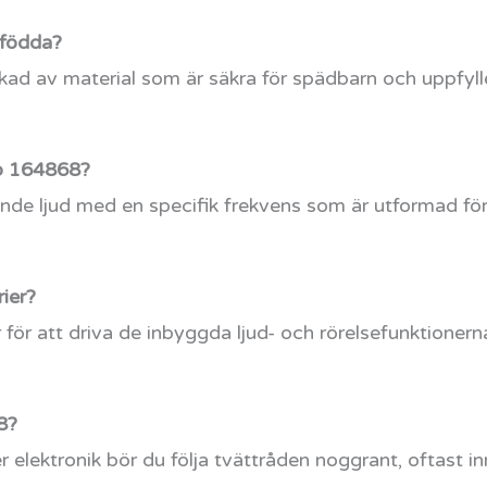
yfödda?
rkad av material som är säkra för spädbarn och uppfylle
co 164868?
nde ljud med en specifik frekvens som är utformad för
ier?
r för att driva de inbyggda ljud- och rörelsefunktioner
8?
 elektronik bör du följa tvättråden noggrant, oftast i