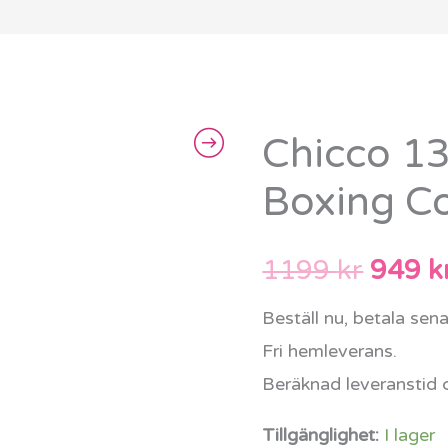
Chicco 1
Chicco
Det
137428
Boxing C
urspr
Panda
Boxing
priset
1199
kr
949
k
Coach
var:
mängd
Beställ nu, betala sen
1199 
Fri hemleverans.
Beräknad leveranstid 
Tillgänglighet:
I lager