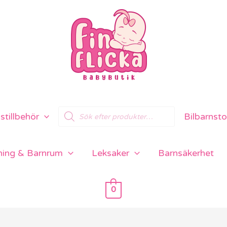
Products
tillbehör
Bilbarnsto
search
ning & Barnrum
Leksaker
Barnsäkerhet
0