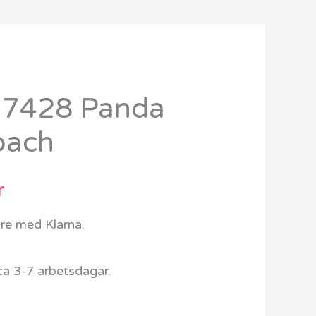
37428 Panda
Det
oach
ungliga
nuvarande
priset
r
är:
are med Klarna.
kr.
949 kr.
ca 3-7 arbetsdagar.