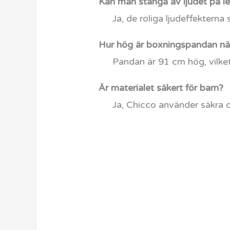
Kan man stänga av ljudet på l
Ja, de roliga ljudeffekterna
Hur hög är boxningspandan nä
Pandan är 91 cm hög, vilket 
Är materialet säkert för barn?
Ja, Chicco använder säkra o