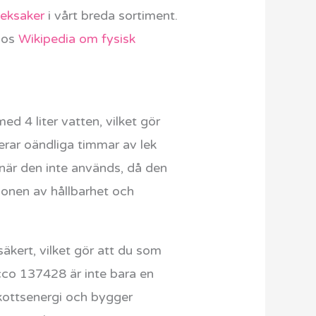
 leksaker
i vårt breda sortiment.
 hos
Wikipedia om fysisk
ed 4 liter vatten, vilket gör
terar oändliga timmar av lek
 när den inte används, då den
ionen av hållbarhet och
säkert, vilket gör att du som
icco 137428 är inte bara en
rskottsenergi och bygger