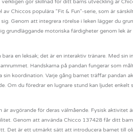
 verkligen gör skillnad för ditt barns utveckling är Chi
av Chiccos populära ”Fit & Fun”-serie, som är särski
å sig. Genom att integrera rörelse i leken lägger du gru
a sig grundläggande motoriska färdigheter genom lek är 
ara en leksak; det är en interaktiv tränare. Med sin 
barnrummet. Handskarna på pandan fungerar som måltavl
a sin koordination. Varje gång barnet träffar pandan ak
. Om du föredrar en lugnare stund kan ljudet enkelt st
n är avgörande för deras välmående. Fysisk aktivitet är 
ilitet. Genom att använda Chicco 137428 får ditt barn 
tt. Det är ett utmärkt sätt att introducera barnet till o