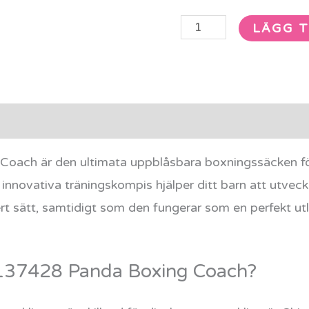
LÄGG T
rmation
Recensioner (0)
oach är den ultimata uppblåsbara boxningssäcken för
 innovativa träningskompis hjälper ditt barn att utvec
ert sätt, samtidigt som den fungerar som en perfekt utl
o 137428 Panda Boxing Coach?