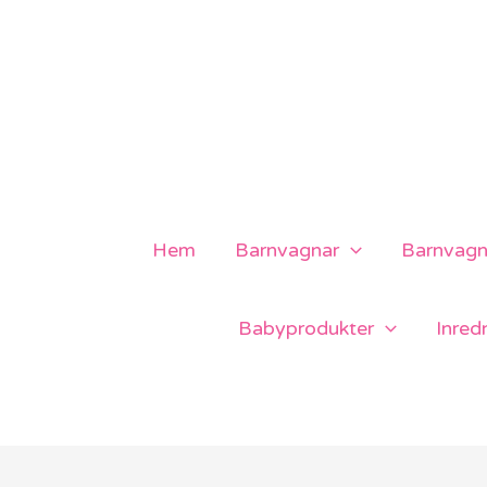
Hoppa
till
innehåll
Hem
Barnvagnar
Barnvagns
Babyprodukter
Inred