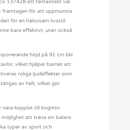
cco 137428 ett fantastiskt val.
lt framtagen för att uppmuntra
nden för en hälsosam livsstil
inte bara effektivt, utan också
imponerande höjd på 91 cm blir
or, vilket hjälper barnet att
tiveras roliga ljudeffekter som
ängas av helt, vilket gör
nära kopplat till kognitiv
möjlighet att träna sin balans
lika typer av sport och