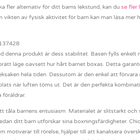
ka fler alternativ för ditt barns lekstund, kan du
se fler
m vikten av fysisk aktivitet för barn kan man läsa mer
 137428
 denna produkt är dess stabilitet. Basen fylls enkelt m
upprätt läge oavsett hur hårt barnet boxas. Detta garan
eksaken hela tiden. Dessutom är den enkel att förvara
plats när luften töms ut. Det är den perfekta kombinat
föräldrar.
t tåla barnens entusiasm. Materialet är slitstarkt och 
edan ditt barn utforskar sina boxningsfärdigheter. Ch
 motiverar till rörelse, hjälper till att kanalisera öve