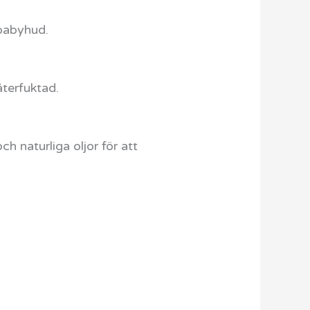
 babyhud.
återfuktad.
 naturliga oljor för att