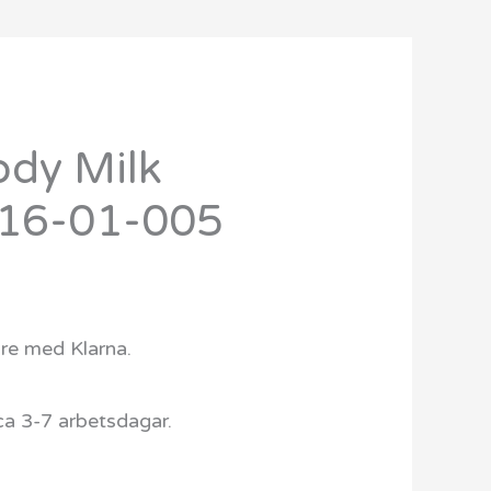
ody Milk
Det
16-01-005
ngliga
nuvarande
priset
r:
are med Klarna.
649 kr.
ca 3-7 arbetsdagar.