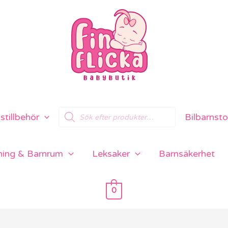
Products
tillbehör
Bilbarnsto
search
ning & Barnrum
Leksaker
Barnsäkerhet
0