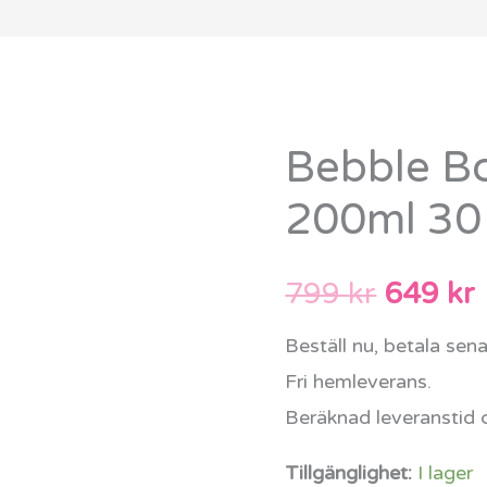
Bebble B
Bebble
Det
Body
200ml 30
urspru
Milk
200ml
priset
799
kr
649
kr
3016-
var:
ä
01-
Beställ nu, betala sen
005
799 kr.
Fri hemleverans.
mängd
Beräknad leveranstid 
Tillgänglighet:
I lager