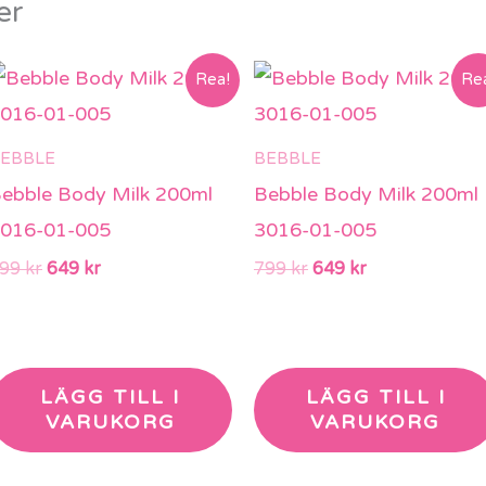
er
Det
Det
Det
Det
Rea!
Re
ursprungliga
nuvarande
ursprungliga
nuvarande
priset
priset
priset
priset
var:
är:
var:
är:
EBBLE
BEBBLE
799 kr.
649 kr.
799 kr.
649 kr.
ebble Body Milk 200ml
Bebble Body Milk 200ml
016-01-005
3016-01-005
799
kr
649
kr
799
kr
649
kr
LÄGG TILL I
LÄGG TILL I
VARUKORG
VARUKORG