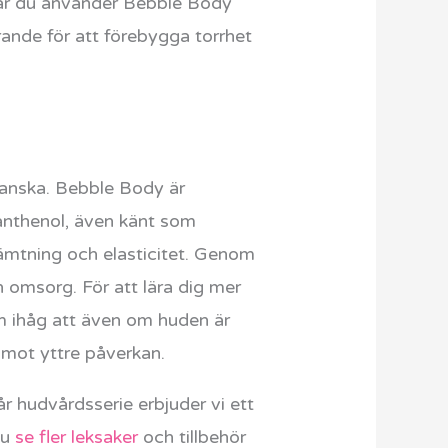
. När du använder Bebble Body
örande för att förebygga torrhet
granska. Bebble Body är
anthenol, även känt som
hämtning och elasticitet. Genom
h omsorg. För att lära dig mer
m ihåg att även om huden är
g mot yttre påverkan.
år hudvårdsserie erbjuder vi ett
du
se fler leksaker
och tillbehör