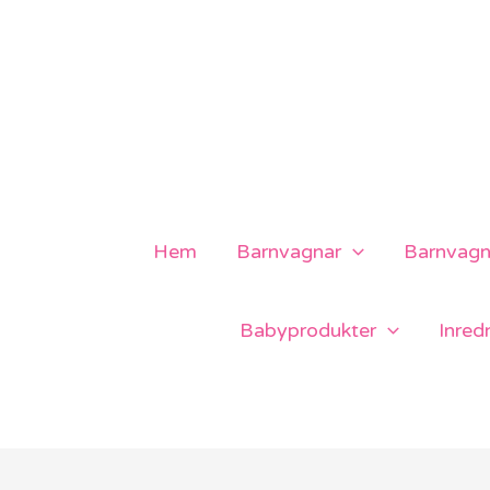
Hoppa
till
innehåll
Hem
Barnvagnar
Barnvagns
Babyprodukter
Inred