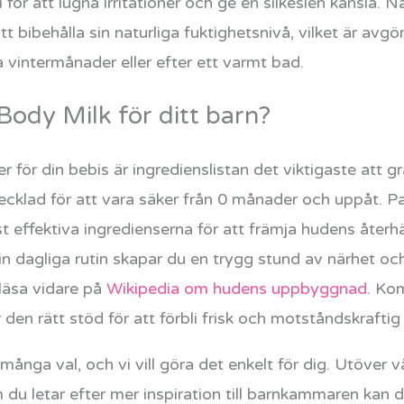
ni för att lugna irritationer och ge en silkeslen känsla
t bibehålla sin naturliga fuktighetsnivå, vilket är avg
a vintermånader eller efter ett varmt bad.
Body Milk för ditt barn?
 för din bebis är ingredienslistan det viktigaste att 
ecklad för att vara säker från 0 månader och uppåt. P
t effektiva ingredienserna för att främja hudens åter
in dagliga rutin skapar du en trygg stund av närhet oc
läsa vidare på
Wikipedia om hudens uppbyggnad
. Ko
den rätt stöd för att förbli frisk och motståndskrafti
många val, och vi vill göra det enkelt för dig. Utöver v
 du letar efter mer inspiration till barnkammaren kan 