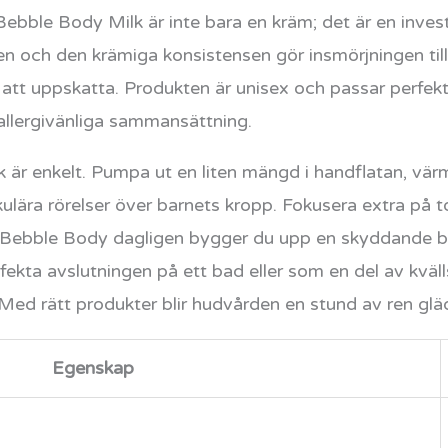
bble Body Milk är inte bara en kräm; det är en investe
n och den krämiga konsistensen gör insmörjningen til
tt uppskatta. Produkten är unisex och passar perfekt 
allergivänliga sammansättning.
 är enkelt. Pumpa ut en liten mängd i handflatan, vär
kulära rörelser över barnets kropp. Fokusera extra p
Bebble Body dagligen bygger du upp en skyddande bar
ekta avslutningen på ett bad eller som en del av kväll
Med rätt produkter blir hudvården en stund av ren gläd
Egenskap