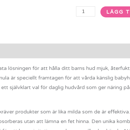
LÄGG T
rmation
Recensioner (0)
ta lösningen för att hålla ditt barns hud mjuk, återfu
a är speciellt framtagen för att vårda känslig babyhu
l ett självklart val för daglig hudvård som ger näring 
kräver produkter som är lika milda som de är effektiv
bsorberas utan att lämna en fet hinna. Den unika kom