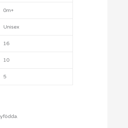
0m+
Unisex
16
10
5
nyfödda.