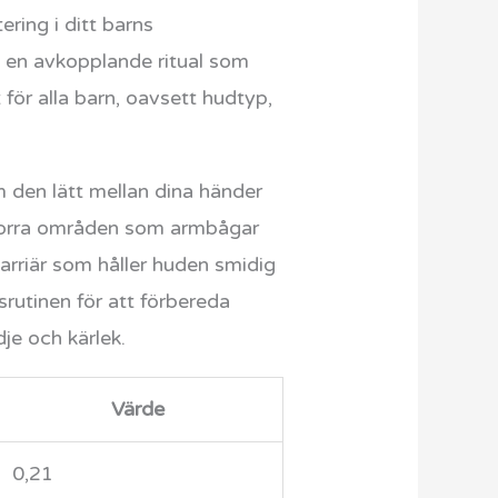
ring i ditt barns
l en avkopplande ritual som
för alla barn, oavsett hudtyp,
m den lätt mellan dina händer
å torra områden som armbågar
riär som håller huden smidig
srutinen för att förbereda
je och kärlek.
Värde
0,21