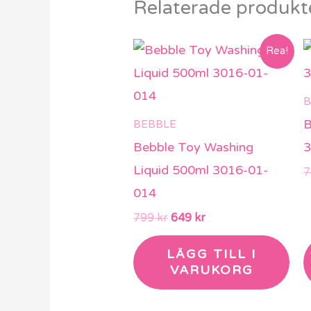
Relaterade produkt
Det
Det
Rea!
ursprungliga
nuvarande
priset
priset
var:
är:
B
799 kr.
649 kr.
B
BEBBLE
Bebble Toy Washing
3
Liquid 500ml 3016-01-
014
799
kr
649
kr
LÄGG TILL I
VARUKORG