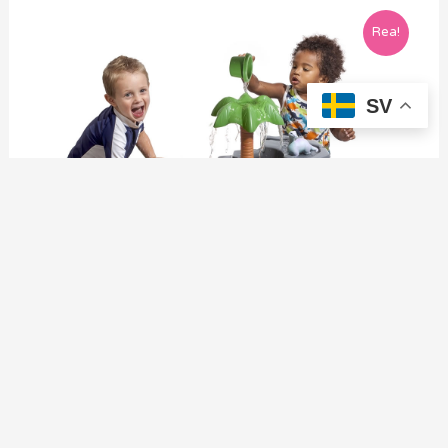
Rea!
SV
Garden toys
Water table Dinosaur Park water sandbox Step 2