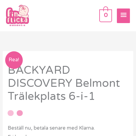
Hoppa
HU
till
0
innehåll
BACKYARD
Rea!
BACKYARD
DISCOVERY
Belmont
DISCOVERY Belmont
Trälekplats
Trälekplats 6-i-1
6-
i-
1
mängd
Beställ nu, betala senare med Klarna.