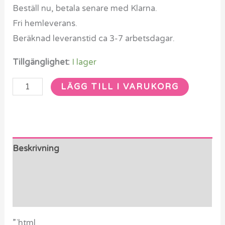
cm
Beställ nu, betala senare med Klarna.
mängd
Fri hemleverans.
Beräknad leveranstid ca 3-7 arbetsdagar.
Tillgänglighet:
I lager
LÄGG TILL I VARUKORG
Beskrivning
Ytterligare information
Recensioner (0)
”`html