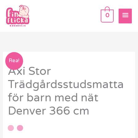
Hoppa
HU
till
0
innehåll
Axi
Rea!
Axi Stor
Stor
Trädgårdsstudsmatta
Trädgårdsstudsmatta
för
för barn med nät
barn
med
Denver 366 cm
nät
Denver
366