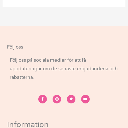
Följ oss
Följ oss på sociala medier för att få
uppdateringar om de senaste erbjudandena och
rabatterna.
F
I
T
Y
a
n
w
o
c
s
i
u
e
t
t
t
b
a
t
u
o
g
e
b
o
r
r
e
k
a
-
m
Information
f