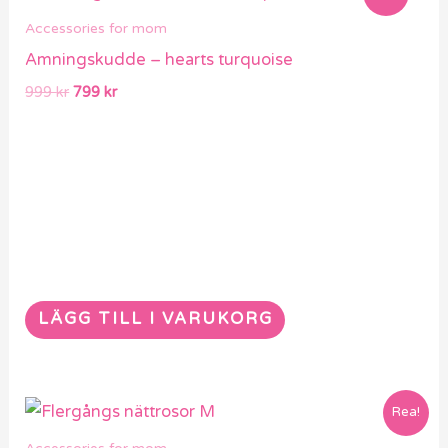
ursprungliga
nuvarande
priset
priset
Accessories for mom
var:
är:
Amningskudde – hearts turquoise
999 kr.
799 kr.
999
kr
799
kr
LÄGG TILL I VARUKORG
Det
Det
Rea!
ursprungliga
nuvarande
priset
priset