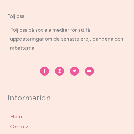
Följ oss
Följ oss på sociala medier för att få
uppdateringar om de senaste erbjudandena och
rabatterna.
F
I
T
Y
a
n
w
o
c
s
i
u
e
t
t
t
b
a
t
u
o
g
e
b
o
r
r
e
k
a
-
m
Information
f
Hem
Om oss