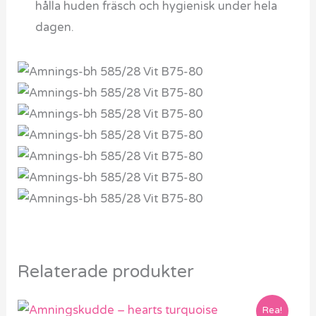
hålla huden fräsch och hygienisk under hela
dagen.
Relaterade produkter
Det
Det
Rea!