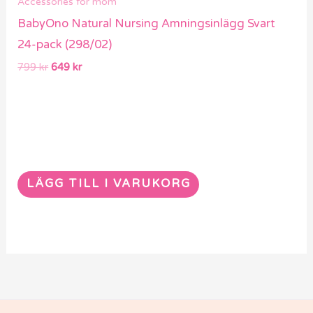
Accessories for mom
799 kr.
649 kr.
BabyOno Natural Nursing Amningsinlägg Svart
24-pack (298/02)
799
kr
649
kr
LÄGG TILL I VARUKORG