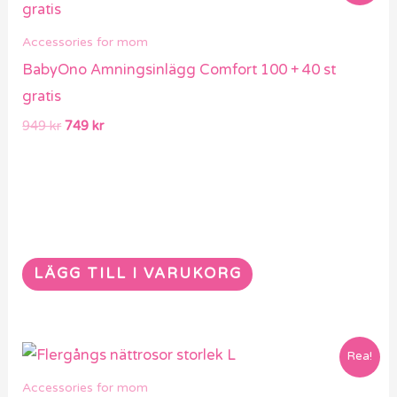
priset
priset
var:
är:
Accessories for mom
949 kr.
749 kr.
BabyOno Amningsinlägg Comfort 100 + 40 st
gratis
949
kr
749
kr
LÄGG TILL I VARUKORG
Det
Det
Rea!
ursprungliga
nuvarande
priset
priset
Accessories for mom