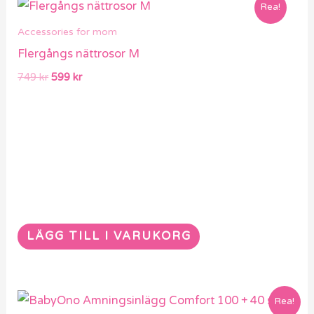
Det
Det
Rea!
ursprungliga
nuvarande
priset
priset
Accessories for mom
var:
är:
Flergångs nättrosor M
749 kr.
599 kr.
749
kr
599
kr
LÄGG TILL I VARUKORG
Det
Det
Rea!
ursprungliga
nuvarande