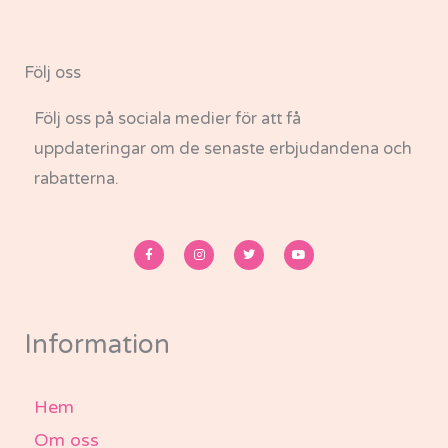
Följ oss
Följ oss på sociala medier för att få
uppdateringar om de senaste erbjudandena och
rabatterna.
F
I
T
Y
a
n
w
o
c
s
i
u
e
t
t
t
b
a
t
u
o
g
e
b
o
r
r
e
k
a
-
m
Information
f
Hem
Om oss