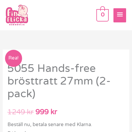
Hoppa
HU
till
0
innehåll
5055
Det
Det
Rea!
5055 Hands-free
Hands-
ursprungliga
nuvarande
free
brösttratt 27mm (2-
brösttratt
priset
priset
pack)
27mm
var:
är:
(2-
pack)
1249 kr.
999 kr.
1249
kr
999
kr
mängd
Beställ nu, betala senare med Klarna.