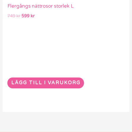
var:
är:
Flergångs nättrosor storlek L
749 kr.
599 kr.
749
kr
599
kr
LÄGG TILL I VARUKORG