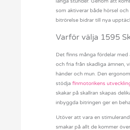
långa stunder. Genom att kombi
som aktiverar både hörsel och k
bitrörelse bidrar till nya upptäc
Varför välja 1595 Sk
Det finns många fördelar med at
och fria från skadliga ämnen, v
händer och mun. Den ergonomis
stödja
finmotorikens utvecklin
skakar på skallran skapas del
inbyggda bitringen ger en beha
Utöver att vara en stimulerande
smakar på allt de kommer över,