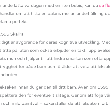
n underlätta vardagen med en liten bebis, kan du
se fl
k handlar om att hitta en balans mellan underhållning 
elarna perfekt.
595 Skallra
tidigt är avgörande för deras kognitiva utveckling. Med
tt titta på, utan som också erbjuder en taktil upplevels
ts mun och hjälper till att lindra smärtan som ofta up
trygghet för både barn och förälder att veta att leksak
andarden.
leksaken innan du ger den till ditt barn. Även om 1595 Sk
spektera den för eventuellt slitage. Genom att följa v
och mild barntvål – säkerställer du att leksaken förbl