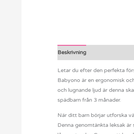
Beskrivning
Ytterligare info
Letar du efter den perfekta fö
Babyono är en ergonomisk och s
och lugnande ljud är denna ska
spädbarn från 3 månader.
När ditt barn börjar utforska v
Denna genomtänkta leksak är s