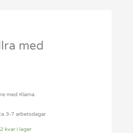
llra med
Det
ngliga
nuvarande
priset
r:
are med Klarna.
599 kr.
ca 3-7 arbetsdagar.
2 kvar i lager