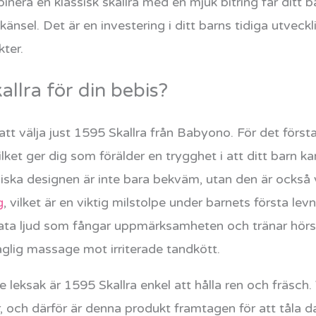
nera en klassisk skallra med en mjuk bitring får ditt 
änsel. Det är en investering i ditt barns tidiga utveck
kter.
allra för din bebis?
t välja just 1595 Skallra från Babyono. För det första
ilket ger dig som förälder en trygghet i att ditt barn 
ka designen är inte bara bekväm, utan den är också v
g
, vilket är en viktig milstolpe under barnets första l
ikata ljud som fångar uppmärksamheten och tränar hör
glig massage mot irriterade tandkött.
 leksak är 1595 Skallra enkel att hålla ren och fräsch.
 och därför är denna produkt framtagen för att tåla da