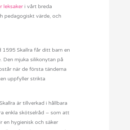
er leksaker
i vårt breda
och pedagogiskt värde, och
 1595 Skallra får ditt barn en
e. Den mjuka silikonytan på
pstår när de första tänderna
en uppfyller strikta
allra är tillverkad i hållbara
åra enkla skötselråd – som att
ir en hygienisk och säker