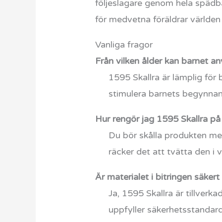
följeslagare genom hela spädba
för medvetna föräldrar världen
Vanliga fragor
Från vilken ålder kan barnet a
1595 Skallra är lämplig fö
stimulera barnets begynnan
Hur rengör jag 1595 Skallra på
Du bör skålla produkten med
räcker det att tvätta den i 
Är materialet i bitringen säkert
Ja, 1595 Skallra är tillver
uppfyller säkerhetsstandar