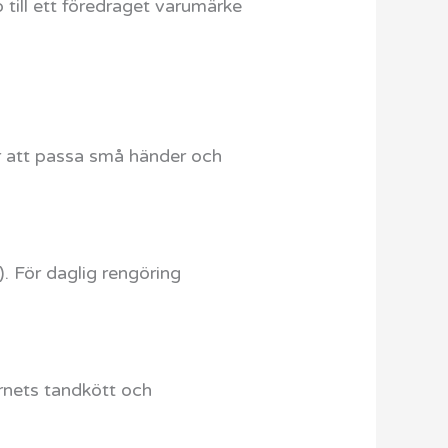
till ett föredraget varumärke
ör att passa små händer och
. För daglig rengöring
arnets tandkött och