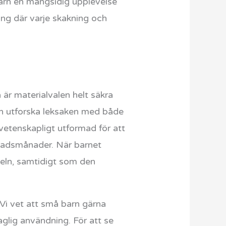
barn en mångsidig upplevelse
ling där varje skakning och
 är materialvalen helt säkra
kan utforska leksaken med både
etenskapligt utformad för att
evnadsmånader. När barnet
seln, samtidigt som den
 Vi vet att små barn gärna
glig användning. För att se