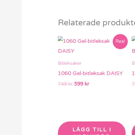
Relaterade produkt
Det
Det
Rea!
ursprungliga
nuvarande
priset
priset
var:
är:
Bitleksaker
B
749 kr.
599 kr.
1060 Gel-bitleksak DAISY
1
749
kr
599
kr
LÄGG TILL I