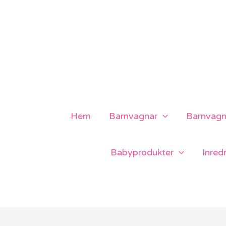
Hoppa
till
innehåll
Hem
Barnvagnar
Barnvagns
Babyprodukter
Inred