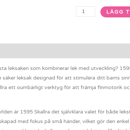
LÄGG T
rmation
Recensioner (0)
rsta leksaken som kombinerar lek med utveckling? 1595
äker leksak designad för att stimulera ditt barns sin
llra ett oumbärligt verktyg för att främja finmotorik 
ärlden är 1595 Skallra det självklara valet för både lek
kapad med fokus på små händer, vilket gör den enkel a