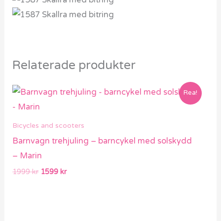
Relaterade produkter
Det
Det
Rea!
ursprungliga
nuvarande
priset
priset
var:
är:
Bicycles and scooters
1999 kr.
1599 kr.
Barnvagn trehjuling – barncykel med solskydd
– Marin
1999
kr
1599
kr