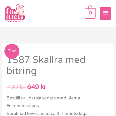
Hoppa
HU
till
0
innehåll
1587
Det
Det
Rea!
1587 Skallra med
Skallra
ursprungliga
nuvarande
med
bitring
bitring
priset
priset
mängd
var:
är:
799
kr
649
kr
799 kr.
649 kr.
Beställ nu, betala senare med Klarna.
Fri hemleverans.
Beräknad leveranstid ca 3-7 arbetsdagar.