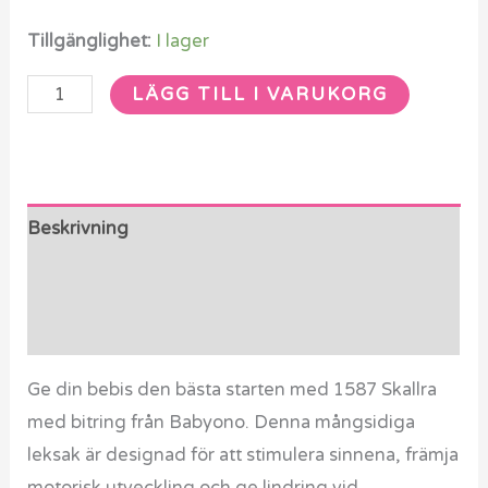
Tillgänglighet:
I lager
LÄGG TILL I VARUKORG
Beskrivning
Ytterligare information
Recensioner (0)
Ge din bebis den bästa starten med 1587 Skallra
med bitring från Babyono. Denna mångsidiga
leksak är designad för att stimulera sinnena, främja
motorisk utveckling och ge lindring vid