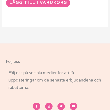
LÄGG TILL I VARUKORG
Följ oss
Följ oss på sociala medier för att få
uppdateringar om de senaste erbjudandena och
rabatterna.
F
I
T
Y
a
n
w
o
c
s
i
u