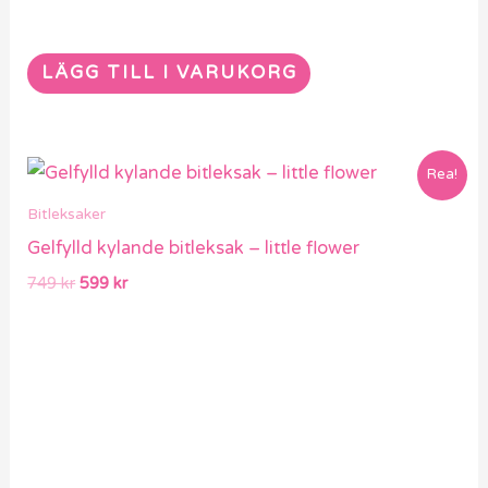
LÄGG TILL I VARUKORG
Det
Det
Rea!
ursprungliga
nuvarande
priset
priset
Bitleksaker
var:
är:
Gelfylld kylande bitleksak – little flower
749 kr.
599 kr.
749
kr
599
kr