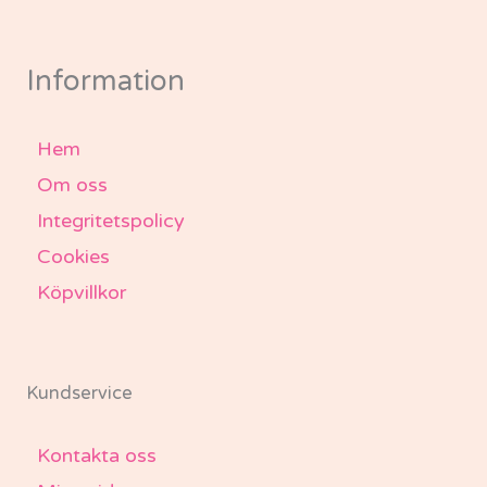
e
t
t
t
b
a
t
u
o
g
e
b
o
r
r
e
k
a
-
m
Information
f
Hem
Om oss
Integritetspolicy
Cookies
Köpvillkor
Kundservice
Kontakta oss