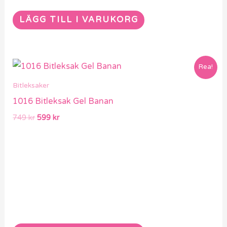
LÄGG TILL I VARUKORG
Det
Det
Rea!
ursprungliga
nuvarande
priset
priset
Bitleksaker
var:
är:
1016 Bitleksak Gel Banan
749 kr.
599 kr.
749
kr
599
kr