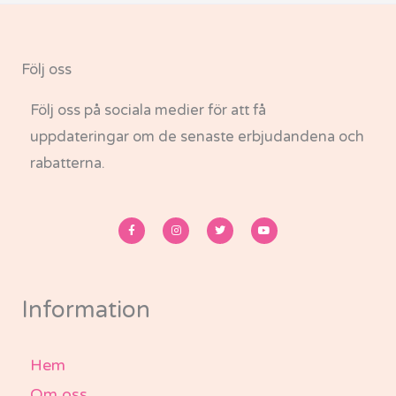
Följ oss
Följ oss på sociala medier för att få
uppdateringar om de senaste erbjudandena och
rabatterna.
F
I
T
Y
a
n
w
o
c
s
i
u
e
t
t
t
b
a
t
u
o
g
e
b
o
r
r
e
k
a
-
m
Information
f
Hem
Om oss