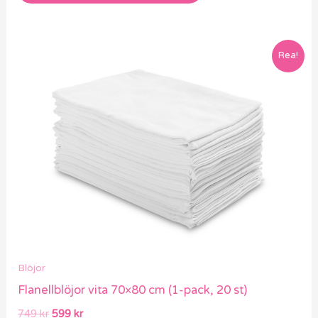
Det
Det
Rea!
ursprungliga
nuvarande
priset
priset
var:
är:
749 kr.
599 kr.
Blöjor
Flanellblöjor vita 70×80 cm (1-pack, 20 st)
749
kr
599
kr