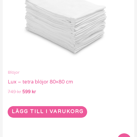
749 kr.
599 kr.
Blöjor
Lux – tetra blöjor 80×80 cm
749
kr
599
kr
LÄGG TILL I VARUKORG