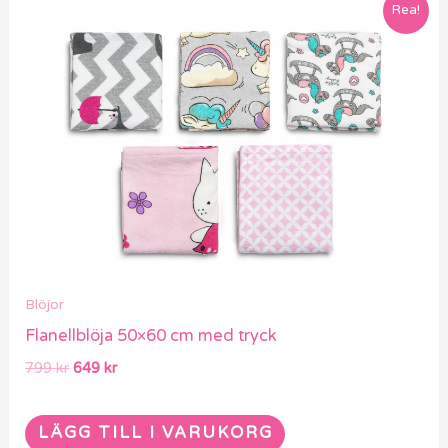
Det
Det
Rea!
ursprungliga
nuvarande
priset
priset
var:
är:
799 kr.
649 kr.
Blöjor
Flanellblöja 50×60 cm med tryck
799
kr
649
kr
LÄGG TILL I VARUKORG