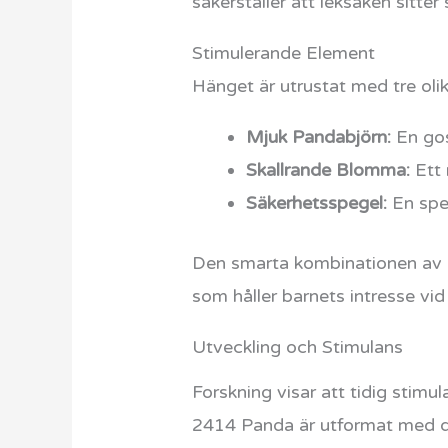
säkerställer att leksaken sitter 
Stimulerande Element
Hänget är utrustat med tre oli
Mjuk Pandabjörn:
En gos
Skallrande Blomma:
Ett 
Säkerhetsspegel:
En speg
Den smarta kombinationen av oli
som håller barnets intresse vid l
Utveckling och Stimulans
Forskning visar att tidig stim
2414 Panda är utformat med de