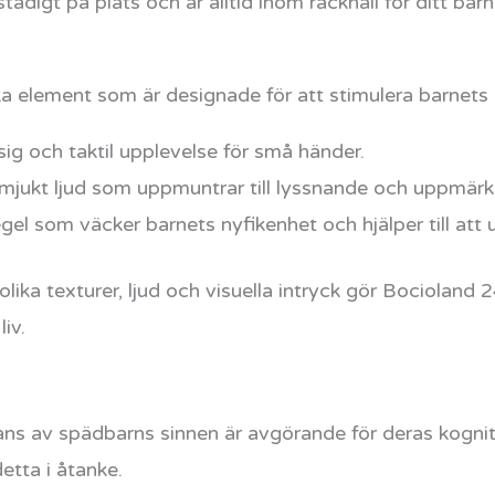
stadigt på plats och är alltid inom räckhåll för ditt barn
ka element som är designade för att stimulera barnets 
ig och taktil upplevelse för små händer.
mjukt ljud som uppmuntrar till lyssnande och uppmär
el som väcker barnets nyfikenhet och hjälper till att
ka texturer, ljud och visuella intryck gör Bocioland 2
iv.
ulans av spädbarns sinnen är avgörande för deras kogni
tta i åtanke.