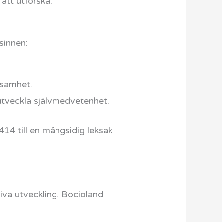
 att utforska.
sinnen:
ksamhet.
 utveckla självmedvetenhet.
414 till en mångsidig leksak
tiva utveckling. Bocioland