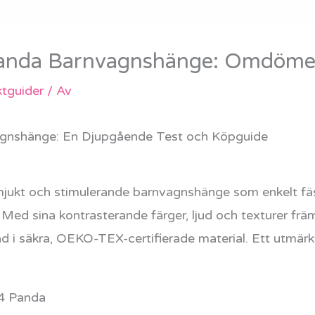
Panda Barnvagnshänge: Omdöme
tguider
/ Av
gnshänge: En Djupgående Test och Köpguide
mjukt och stimulerande barnvagnshänge som enkelt fä
. Med sina kontrasterande färger, ljud och texturer frä
ad i säkra, OEKO-TEX-certifierade material. Ett utmärkt
14 Panda