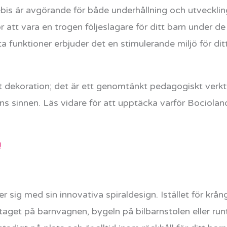
in bebis är avgörande för både underhållning och utveck
 att vara en trogen följeslagare för ditt barn under d
 funktioner erbjuder det en stimulerande miljö för dit
t dekoration; det är ett genomtänkt pedagogiskt verkt
ns sinnen. Läs vidare för att upptäcka varför Bociola
!
ig med sin innovativa spiraldesign. Istället för krångl
taget på barnvagnen, bygeln på bilbarnstolen eller run