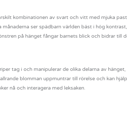
skilt kombinationen av svart och vitt med mjuka pastel
månaderna ser spädbarn världen bäst i hög kontrast, vil
stren på hänget fångar barnets blick och bidrar till d
griper tag i och manipulerar de olika delarna av hänget
llrande blomman uppmuntrar till rörelse och kan hjälpa 
öker nå och interagera med leksaken.