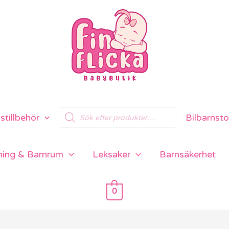
Products
tillbehör
Bilbarnsto
search
ning & Barnrum
Leksaker
Barnsäkerhet
0