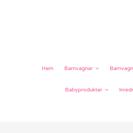
Hoppa
till
innehåll
Hem
Barnvagnar
Barnvagns
Babyprodukter
Inred