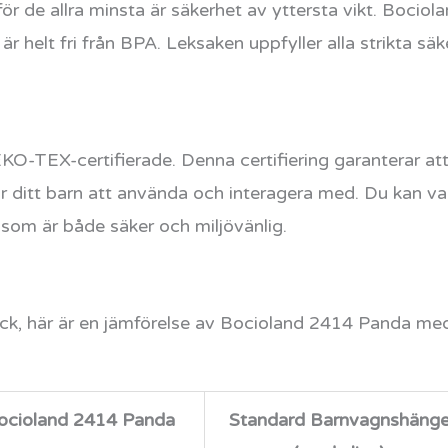
ör de allra minsta är säkerhet av yttersta vikt. Bociol
är helt fri från BPA. Leksaken uppfyller alla strikta sä
-TEX-certifierade. Denna certifiering garanterar att
r ditt barn att använda och interagera med. Du kan va
 som är både säker och miljövänlig.
lick, här är en jämförelse av Bocioland 2414 Panda me
ocioland 2414 Panda
Standard Barnvagnshäng